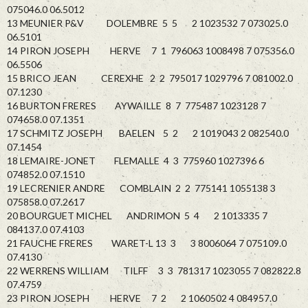
075046.0 06.5012
13 MEUNIER P&V DOLEMBRE 5 5 2 1023532 7 073025.0
06.5101
14 PIRON JOSEPH HERVE 7 1 796063 1008498 7 075356.0
06.5506
15 BRICO JEAN CEREXHE 2 2 795017 1029796 7 081002.0
07.1230
16 BURTON FRERES AYWAILLE 8 7 775487 1023128 7
074658.0 07.1351
17 SCHMITZ JOSEPH BAELEN 5 2 2 1019043 2 082540.0
07.1454
18 LEMAIRE-JONET FLEMALLE 4 3 775960 1027396 6
074852.0 07.1510
19 LECRENIER ANDRE COMBLAIN 2 2 775141 1055138 3
075858.0 07.2617
20 BOURGUET MICHEL ANDRIMON 5 4 2 1013335 7
084137.0 07.4103
21 FAUCHE FRERES WARET-L 13 3 3 8006064 7 075109.0
07.4130
22 WERRENS WILLIAM TILFF 3 3 781317 1023055 7 082822.8
07.4759
23 PIRON JOSEPH HERVE 7 2 2 1060502 4 084957.0