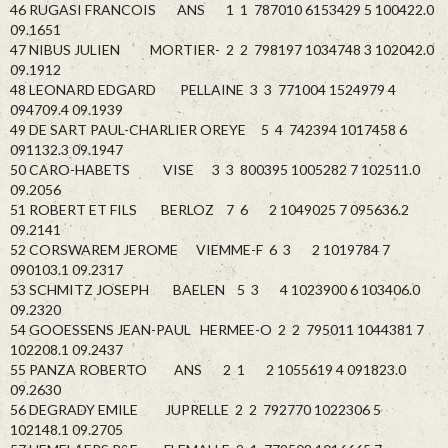
46 RUGASI FRANCOIS ANS 1 1 787010 6153429 5 100422.0
09.1651
47 NIBUS JULIEN MORTIER- 2 2 798197 1034748 3 102042.0
09.1912
48 LEONARD EDGARD PELLAINE 3 3 771004 1524979 4
094709.4 09.1939
49 DE SART PAUL-CHARLIER OREYE 5 4 742394 1017458 6
091132.3 09.1947
50 CARO-HABETS VISE 3 3 800395 1005282 7 102511.0
09.2056
51 ROBERT ET FILS BERLOZ 7 6 2 1049025 7 095636.2
09.2141
52 CORSWAREM JEROME VIEMME-F 6 3 2 1019784 7
090103.1 09.2317
53 SCHMITZ JOSEPH BAELEN 5 3 4 1023900 6 103406.0
09.2320
54 GOOESSENS JEAN-PAUL HERMEE-O 2 2 795011 1044381 7
102208.1 09.2437
55 PANZA ROBERTO ANS 2 1 2 1055619 4 091823.0
09.2630
56 DEGRADY EMILE JUPRELLE 2 2 792770 1022306 5
102148.1 09.2705