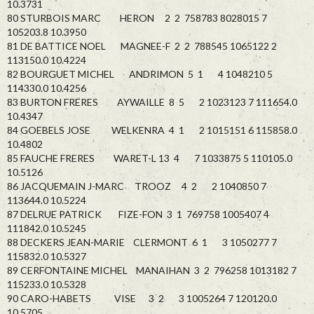
10.3731
80 STURBOIS MARC HERON 2 2 758783 8028015 7
105203.8 10.3950
81 DE BATTICE NOEL MAGNEE-F 2 2 788545 1065122 2
113150.0 10.4224
82 BOURGUET MICHEL ANDRIMON 5 1 4 1048210 5
114330.0 10.4256
83 BURTON FRERES AYWAILLE 8 5 2 1023123 7 111654.0
10.4347
84 GOEBELS JOSE WELKENRA 4 1 2 1015151 6 115858.0
10.4802
85 FAUCHE FRERES WARET-L 13 4 7 1033875 5 110105.0
10.5126
86 JACQUEMAIN J-MARC TROOZ 4 2 2 1040850 7
113644.0 10.5224
87 DELRUE PATRICK FIZE-FON 3 1 769758 1005407 4
111842.0 10.5245
88 DECKERS JEAN-MARIE CLERMONT 6 1 3 1050277 7
115832.0 10.5327
89 CERFONTAINE MICHEL MANAIHAN 3 2 796258 1013182 7
115233.0 10.5328
90 CARO-HABETS VISE 3 2 3 1005264 7 120120.0
10.5705