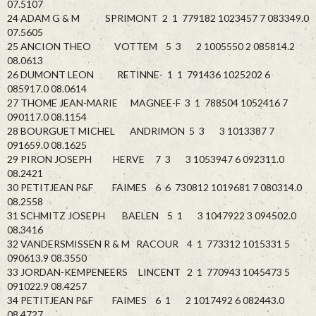
07.5107
24 ADAM G & M SPRIMONT 2 1 779182 1023457 7 083349.0
07.5605
25 ANCION THEO VOTTEM 5 3 2 1005550 2 085814.2
08.0613
26 DUMONT LEON RETINNE- 1 1 791436 1025202 6
085917.0 08.0614
27 THOME JEAN-MARIE MAGNEE-F 3 1 788504 1052416 7
090117.0 08.1154
28 BOURGUET MICHEL ANDRIMON 5 3 3 1013387 7
091659.0 08.1625
29 PIRON JOSEPH HERVE 7 3 3 1053947 6 092311.0
08.2421
30 PETITJEAN P&F FAIMES 6 6 730812 1019681 7 080314.0
08.2558
31 SCHMITZ JOSEPH BAELEN 5 1 3 1047922 3 094502.0
08.3416
32 VANDERSMISSEN R & M RACOUR 4 1 773312 1015331 5
090613.9 08.3550
33 JORDAN-KEMPENEERS LINCENT 2 1 770943 1045473 5
091022.9 08.4257
34 PETITJEAN P&F FAIMES 6 1 2 1017492 6 082443.0
08.4727