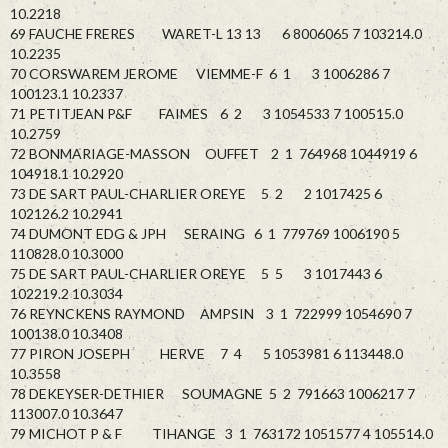
10.2218
69 FAUCHE FRERES WARET-L 13 13 6 8006065 7 103214.0
10.2235
70 CORSWAREM JEROME VIEMME-F 6 1 3 1006286 7
100123.1 10.2337
71 PETITJEAN P&F FAIMES 6 2 3 1054533 7 100515.0
10.2759
72 BONMARIAGE-MASSON OUFFET 2 1 764968 1044919 6
104918.1 10.2920
73 DE SART PAUL-CHARLIER OREYE 5 2 2 1017425 6
102126.2 10.2941
74 DUMONT EDG & JPH SERAING 6 1 779769 1006190 5
110828.0 10.3000
75 DE SART PAUL-CHARLIER OREYE 5 5 3 1017443 6
102219.2 10.3034
76 REYNCKENS RAYMOND AMPSIN 3 1 722999 1054690 7
100138.0 10.3408
77 PIRON JOSEPH HERVE 7 4 5 1053981 6 113448.0
10.3558
78 DEKEYSER-DETHIER SOUMAGNE 5 2 791663 1006217 7
113007.0 10.3647
79 MICHOT P & F TIHANGE 3 1 763172 1051577 4 105514.0