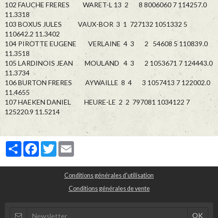
102 FAUCHE FRERES WARET-L 13 2 8 8006060 7 114257.0
11.3318
103 BOXUS JULES VAUX-BOR 3 1 727132 1051332 5
110642.2 11.3402
104 PIROTTE EUGENE VERLAINE 4 3 2 54608 5 110839.0
11.3518
105 LARDINOIS JEAN MOULAND 4 3 2 1053671 7 124443.0
11.3734
106 BURTON FRERES AYWAILLE 8 4 3 1057413 7 122002.0
11.4655
107 HAEKEN DANIEL HEURE-LE 2 2 797081 1034122 7
125220.9 11.5214
Partager
Facebook
Twitter
Email
Conditions générales d'utilisation
Conditions générales de vente