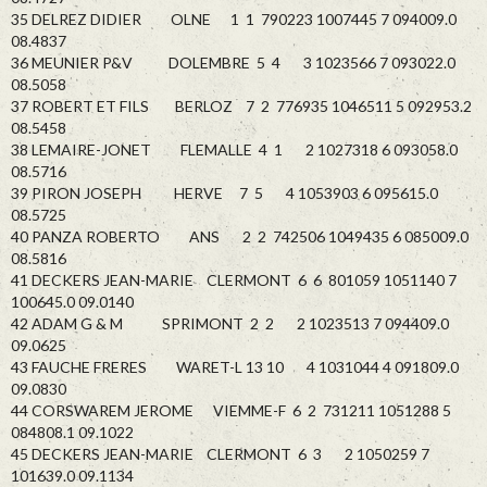
35 DELREZ DIDIER OLNE 1 1 790223 1007445 7 094009.0
08.4837
36 MEUNIER P&V DOLEMBRE 5 4 3 1023566 7 093022.0
08.5058
37 ROBERT ET FILS BERLOZ 7 2 776935 1046511 5 092953.2
08.5458
38 LEMAIRE-JONET FLEMALLE 4 1 2 1027318 6 093058.0
08.5716
39 PIRON JOSEPH HERVE 7 5 4 1053903 6 095615.0
08.5725
40 PANZA ROBERTO ANS 2 2 742506 1049435 6 085009.0
08.5816
41 DECKERS JEAN-MARIE CLERMONT 6 6 801059 1051140 7
100645.0 09.0140
42 ADAM G & M SPRIMONT 2 2 2 1023513 7 094409.0
09.0625
43 FAUCHE FRERES WARET-L 13 10 4 1031044 4 091809.0
09.0830
44 CORSWAREM JEROME VIEMME-F 6 2 731211 1051288 5
084808.1 09.1022
45 DECKERS JEAN-MARIE CLERMONT 6 3 2 1050259 7
101639.0 09.1134