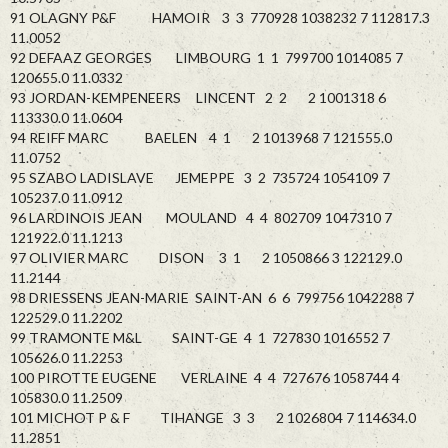
91 OLAGNY P&F HAMOIR 3 3 770928 1038232 7 112817.3
11.0052
92 DEFAAZ GEORGES LIMBOURG 1 1 799700 1014085 7
120655.0 11.0332
93 JORDAN-KEMPENEERS LINCENT 2 2 2 1001318 6
113330.0 11.0604
94 REIFF MARC BAELEN 4 1 2 1013968 7 121555.0
11.0752
95 SZABO LADISLAVE JEMEPPE 3 2 735724 1054109 7
105237.0 11.0912
96 LARDINOIS JEAN MOULAND 4 4 802709 1047310 7
121922.0 11.1213
97 OLIVIER MARC DISON 3 1 2 1050866 3 122129.0
11.2144
98 DRIESSENS JEAN-MARIE SAINT-AN 6 6 799756 1042288 7
122529.0 11.2202
99 TRAMONTE M&L SAINT-GE 4 1 727830 1016552 7
105626.0 11.2253
100 PIROTTE EUGENE VERLAINE 4 4 727676 1058744 4
105830.0 11.2509
101 MICHOT P & F TIHANGE 3 3 2 1026804 7 114634.0
11.2851