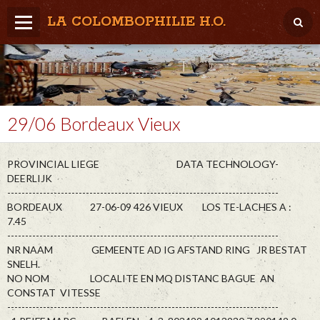
LA COLOMBOPHILIE H.O.
Home
Météo / Het weer
Lâcher / Los
29/06 Bordeaux Vieux
Result. clubs, Provincial, (Inter)National
PROVINCIAL LIEGE DATA TECHNOLOGY-
RFCB / KBDB
DEERLIJK
----------------------------------------------------------------------------
BORDEAUX 27-06-09 426 VIEUX LOS TE-LACHES A :
7.45
----------------------------------------------------------------------------
NR NAAM GEMEENTE AD IG AFSTAND RING JR BESTAT
SNELH.
NO NOM LOCALITE EN MQ DISTANC BAGUE AN
CONSTAT VITESSE
----------------------------------------------------------------------------