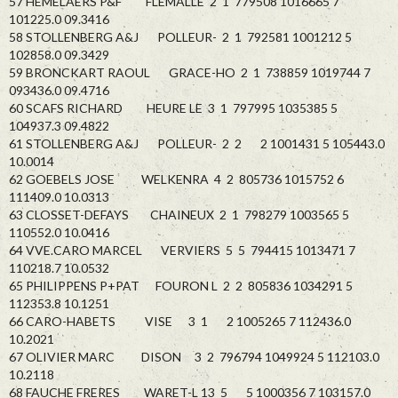
57 HEMELAERS P&F FLEMALLE 2 1 779508 1016665 7
101225.0 09.3416
58 STOLLENBERG A&J POLLEUR- 2 1 792581 1001212 5
102858.0 09.3429
59 BRONCKART RAOUL GRACE-HO 2 1 738859 1019744 7
093436.0 09.4716
60 SCAFS RICHARD HEURE LE 3 1 797995 1035385 5
104937.3 09.4822
61 STOLLENBERG A&J POLLEUR- 2 2 2 1001431 5 105443.0
10.0014
62 GOEBELS JOSE WELKENRA 4 2 805736 1015752 6
111409.0 10.0313
63 CLOSSET-DEFAYS CHAINEUX 2 1 798279 1003565 5
110552.0 10.0416
64 VVE.CARO MARCEL VERVIERS 5 5 794415 1013471 7
110218.7 10.0532
65 PHILIPPENS P+PAT FOURON L 2 2 805836 1034291 5
112353.8 10.1251
66 CARO-HABETS VISE 3 1 2 1005265 7 112436.0
10.2021
67 OLIVIER MARC DISON 3 2 796794 1049924 5 112103.0
10.2118
68 FAUCHE FRERES WARET-L 13 5 5 1000356 7 103157.0