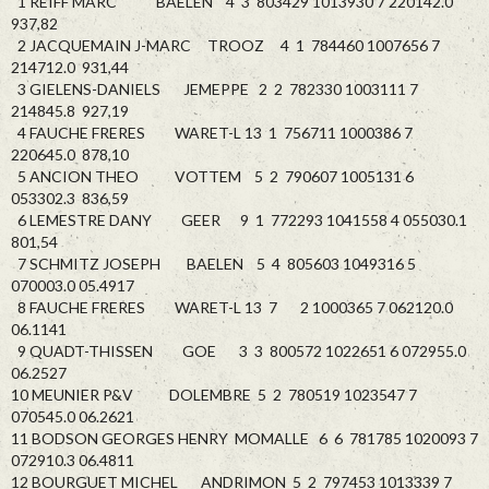
1 REIFF MARC BAELEN 4 3 803429 1013930 7 220142.0
937,82
2 JACQUEMAIN J-MARC TROOZ 4 1 784460 1007656 7
214712.0 931,44
3 GIELENS-DANIELS JEMEPPE 2 2 782330 1003111 7
214845.8 927,19
4 FAUCHE FRERES WARET-L 13 1 756711 1000386 7
220645.0 878,10
5 ANCION THEO VOTTEM 5 2 790607 1005131 6
053302.3 836,59
6 LEMESTRE DANY GEER 9 1 772293 1041558 4 055030.1
801,54
7 SCHMITZ JOSEPH BAELEN 5 4 805603 1049316 5
070003.0 05.4917
8 FAUCHE FRERES WARET-L 13 7 2 1000365 7 062120.0
06.1141
9 QUADT-THISSEN GOE 3 3 800572 1022651 6 072955.0
06.2527
10 MEUNIER P&V DOLEMBRE 5 2 780519 1023547 7
070545.0 06.2621
11 BODSON GEORGES HENRY MOMALLE 6 6 781785 1020093 7
072910.3 06.4811
12 BOURGUET MICHEL ANDRIMON 5 2 797453 1013339 7