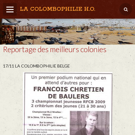
LA COLOMBOPHILIE H.O.
Home
Météo / Het weer
Reportage des meilleurs colonies
Lâcher / Los
Result. clubs, Provincial, (Inter)National
17/11 LA COLOMBOPHILIE BELGE
RFCB / KBDB