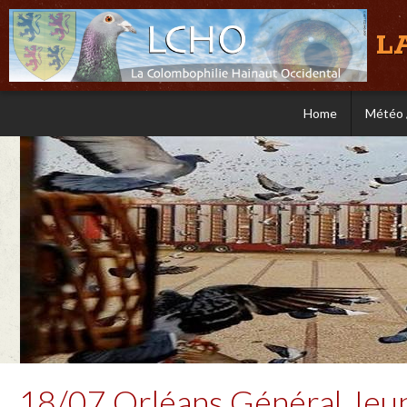
L
Home
Météo 
18/07 Orléans Général Jeu