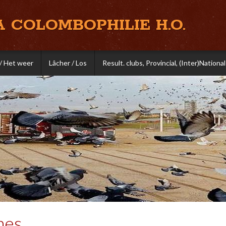
A COLOMBOPHILIE H.O.
/ Het weer
Lâcher / Los
Result. clubs, Provincial, (Inter)National
nes