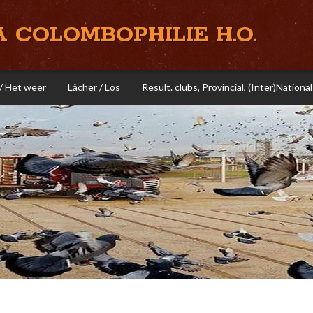
A COLOMBOPHILIE H.O.
/ Het weer
Lâcher / Los
Result. clubs, Provincial, (Inter)National