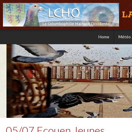
L
Home
Météo 
05/07 Ecouen Jeunes