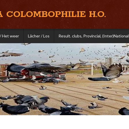
A COLOMBOPHILIE H.O.
/ Het weer
Lâcher / Los
Result. clubs, Provincial, (Inter)National