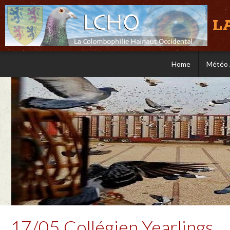
L
Home
Météo 
17/05 Collégien Yearlings