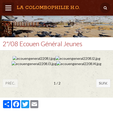
LA COLOMBOPHILIE H.O.
Home
Météo / Het weer
Lâcher / Los
2"/08 Ecouen Général Jeunes
Result. clubs, Provincial, (Inter)National
RFCB / KBDB
PRÉC.
1 / 2
SUIV.
Partager
Facebook
Twitter
Email