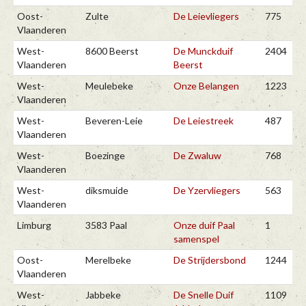
Oost-
Zulte
De Leievliegers
775
Vlaanderen
West-
8600 Beerst
De Munckduif
2404
Vlaanderen
Beerst
West-
Meulebeke
Onze Belangen
1223
Vlaanderen
West-
Beveren-Leie
De Leiestreek
487
Vlaanderen
West-
Boezinge
De Zwaluw
768
Vlaanderen
West-
diksmuide
De Yzervliegers
563
Vlaanderen
Limburg
3583 Paal
Onze duif Paal
1
samenspel
Oost-
Merelbeke
De Strijdersbond
1244
Vlaanderen
West-
Jabbeke
De Snelle Duif
1109