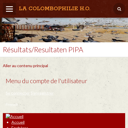
LA COLOMBOPHILIE H.O.
Home
Météo / Het weer
Lâcher / Los
Résultats/Resultaten PIPA
Result. clubs, Provincial, (Inter)National
Aller au contenu principal
RFCB / KBDB
Menu du compte de l'utilisateur
Se connecter
S'enregistrer
French
Accueil
Enchères