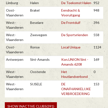
Limburg
Halen
De Toekomst Halen
952
Oost-
Brakel
Eendracht &
948
Vlaanderen
Vooruitgang
West-
Beselare
De Frontduif
396
Vlaanderen
West-
Zwevegem
De Sportvrienden
558
Vlaanderen
Oost-
Ronse
Local Unique
1124
Vlaanderen
Antwerpen
Sint-Amands
Kon.UNION Sint -
169
Amands 6208
West-
Oostende
Het
0
Vlaanderen
Houtlandverbond
West-
SIJSELE
DE
153
Vlaanderen
ONAFHANKELIJKE
VERBROEDERING
SHOW INACTIVE CLUBS(391)