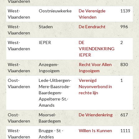
Vlaanderen
West-
Oostnieuwkerke
De Verenigde
1139
Vlaanderen
Vrienden
West-
Staden
De Eendracht
996
Vlaanderen
West-
IEPER
DE
2
Vlaanderen
VRIENDENKRING
IEPER
West-
Anzegem-
Recht Voor Allen
830
Vlaanderen
Ingooigem
Ingooigem
Oost-
Lede-Uitbergen-
Verenigd
1
Vlaanderen
Mere-Baasrode-
Noyonverbond in
Baardegem-
rechte lijn
Appelterre-St.-
Amands
Oost-
Moorsel-
De Vriendenkring
617
Vlaanderen
Baardegem
West-
Brugge - St -
Willen Is Kunnen
1111
Vlaanderen
Andries