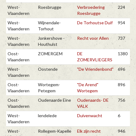
West-
Roesbrugge
Verbroedering
224
Vlaanderen
Roesbrugge
West-
Wijnendale-
De Torhoutse Duif
954
Vlaanderen
Torhout
West-
Jonkershove -
Recht voor Allen
737
Vlaanderen
Houthulst
Oost-
ZOMERGEM
DE
1380
Vlaanderen
ZOMERVLIEGERS
West-
Oostende
"De Vriendenbond"
696
Vlaanderen
Oost-
Wortegem-
"De Arend"
896
Vlaanderen
Petegem
Wortegem
Oost-
Oudenaarde Eine
Oudenaards- DE
756
Vlaanderen
VALK
West-
lendelede
Duivenwacht
6
Vlaanderen
West-
Rollegem-Kapelle
Elk zijn recht
946