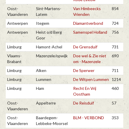
Oost-
Sint-Martens-
Van Himbeecks
854
Vlaanderen
Latem
Vrienden
Antwerpen
Itegem
Diamantverbond
724
Antwerpen
Heist o/d Berg
Samenspel Holland
756
Goor
Limburg
Hamont-Achel
De Grensduif
731
Vlaams-
Mazenzele/opwijk
Doe wel & Zie niet
690
Brabant
om - Mazenzele
Limburg
Alken
De Sperwer
711
Limburg
Lummen
De Witpen Lummen
1214
Limburg
Ham
Recht En Vrij
460
Oostham
Oost-
Appelterre
De Reisduif
57
Vlaanderen
Oost-
Baardegem-
BLM - VERBOND
353
Vlaanderen
Lebbeke-Moorsel