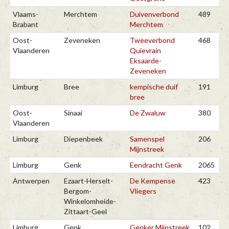
Vlaams-
Merchtem
Duivenverbond
489
Brabant
Merchtem
Oost-
Zeveneken
Tweeverbond
468
Vlaanderen
Quievrain
Eksaarde-
Zeveneken
Limburg
Bree
kempische duif
191
bree
Oost-
Sinaai
De Zwaluw
380
Vlaanderen
Limburg
Diepenbeek
Samenspel
206
Mijnstreek
Limburg
Genk
Eendracht Genk
2065
Antwerpen
Ezaart-Herselt-
De Kempense
423
Bergom-
Vliegers
Winkelomheide-
Zittaart-Geel
Limburg
Genk
Genker Mijnstreek
102