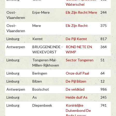
Waterschei
Oost-
Erpe-Mere
Elk Zijn Recht Mere
244
Vlaanderen
Oost-
Mere
Elk Zijn Recht
375
Vlaanderen
Limburg
Kermt
De Pijl Kermt
817
Antwerpen
BRUGGENEINDE -
ROND NETE EN
364
WIEKEVORST
WIMP
Limburg
Tongeren-Mal-
Sector Tongeren
51
Millen-Rijkhoven
Limburg
Beringen
Onze duif Paal
64
Limburg
Bilzen
De Pijl Bilzen
12
Antwerpen
Booischot
De veldklad
986
Limburg
As
Heide duif As
245
Limburg
Diepenbeek
Koninklijke
741
Duivenbond De
Rode Leeuw