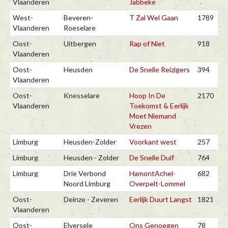
Vlaanderen
Jabbeke
West-
Beveren-
T Zal Wel Gaan
1789
Vlaanderen
Roeselare
Oost-
Uitbergen
Rap of Niet
918
Vlaanderen
Oost-
Heusden
De Snelle Reizigers
394
Vlaanderen
Oost-
Knesselare
Hoop In De
2170
Vlaanderen
Toekomst & Eerlijk
Moet Niemand
Vrezen
Limburg
Heusden-Zolder
Voorkant west
257
Limburg
Heusden - Zolder
De Snelle Duif
764
Limburg
Drie Verbond
HamontAchel-
682
Noord Limburg
Overpelt-Lommel
Oost-
Deinze - Zeveren
Eerlijk Duurt Langst
1821
Vlaanderen
Oost-
Elversele
Ons Genoegen
78