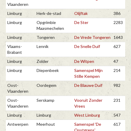
Vlaanderen
Limburg
Herk-de-stad
Olijftak
386
Limburg
Opgrimbie
De Ster
2283
Maasmechelen
Limburg
Tongeren
De Vrede Tongeren
1643
Vlaams-
Lennik
De Snelle Duif
627
Brabant
Limburg
Zolder
De Witpen
47
Limburg
Diepenbeek
Samenspel Mijn
214
Stille Kempen
Oost-
Oordegem
De Blauwe Duif
982
Vlaanderen
Oost-
Serskamp
Vooruit Zonder
231
Vlaanderen
Vrees
Limburg
Limburg
West Limburg
547
Antwerpen
Meerhout
Samenspel 'De
617
Oostgrens'