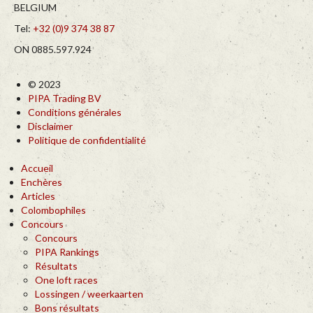
BELGIUM
Tel:
+32 (0)9 374 38 87
ON 0885.597.924
© 2023
PIPA Trading BV
Conditions générales
Disclaimer
Politique de confidentialité
Accueil
Enchères
Articles
Colombophiles
Concours
Concours
PIPA Rankings
Résultats
One loft races
Lossingen / weerkaarten
Bons résultats