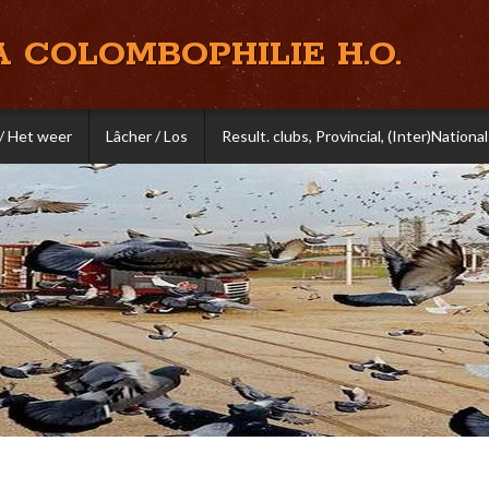
A COLOMBOPHILIE H.O.
/ Het weer
Lâcher / Los
Result. clubs, Provincial, (Inter)National