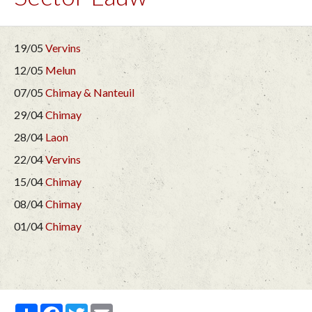
19/05
Vervins
12/05
Melun
07/05
Chimay & Nanteuil
29/04
Chimay
28/04
Laon
22/04
Vervins
15/04
Chimay
08/04
Chimay
01/04
Chimay
Partager
Facebook
Twitter
Email