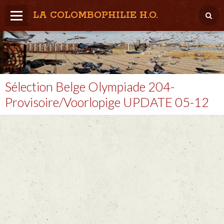
LA COLOMBOPHILIE H.O.
Home
Météo / Het weer
Lâcher / Los
Sélection Belge Olympiade 204-
Provisoire/Voorlopige UPDATE 05-12
Result. clubs, Provincial, (Inter)National
RFCB / KBDB