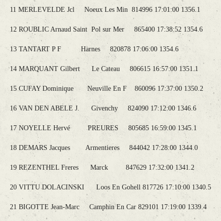
11 MERLEVELDE Jcl Noeux Les Min 814996 17:01:00 1356.1
12 ROUBLIC Arnaud Saint Pol sur Mer 865400 17:38:52 1354.6
13 TANTART P F Harnes 820878 17:06:00 1354.6
14 MARQUANT Gilbert Le Cateau 806615 16:57:00 1351.1
15 CUFAY Dominique Neuville En F 860096 17:37:00 1350.2
16 VAN DEN ABELE J. Givenchy 824090 17:12:00 1346.6
17 NOYELLE Hervé PREURES 805685 16:59:00 1345.1
18 DEMARS Jacques Armentieres 844042 17:28:00 1344.0
19 REZENTHEL Freres Marck 847629 17:32:00 1341.2
20 VITTU DOLACINSKI Loos En Gohell 817726 17:10:00 1340.5
21 BIGOTTE Jean-Marc Camphin En Car 829101 17:19:00 1339.4