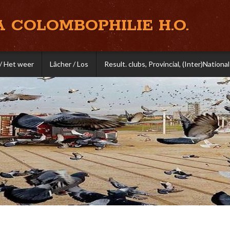
A COLOMBOPHILIE H.O.
/ Het weer
Lâcher / Los
Result. clubs, Provincial, (Inter)National