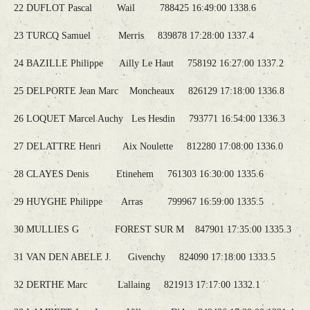
22 DUFLOT Pascal Wail 788425 16:49:00 1338.6
23 TURCQ Samuel Merris 839878 17:28:00 1337.4
24 BAZILLE Philippe Ailly Le Haut 758192 16:27:00 1337.2
25 DELPORTE Jean Marc Moncheaux 826129 17:18:00 1336.8
26 LOQUET Marcel Auchy Les Hesdin 793771 16:54:00 1336.3
27 DELATTRE Henri Aix Noulette 812280 17:08:00 1336.0
28 CLAYES Denis Etinehem 761303 16:30:00 1335.6
29 HUYGHE Philippe Arras 799967 16:59:00 1335.5
30 MULLIES G FOREST SUR M 847901 17:35:00 1335.3
31 VAN DEN ABELE J. Givenchy 824090 17:18:00 1333.5
32 DERTHE Marc Lallaing 821913 17:17:00 1332.1