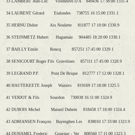
33 LAMBERT Jean-Luc Villeneuve D'A 849436 17:38:00 1331.4
34 LAURENT Gérard Etalondes 738755 16:15:00 1331.1
35 HERNU Didier Aix Noulette 811877 17:10:00 1330.9
36 STEINMETZ Hubert Haguenau 904485 18:20:00 1330.1
37 BAILLY Emile Roncq 857251 17:45:00 1329.1
38 SENICOURT Roger Fils Gravelines 857111 17:45:00 1328.9
39 LEGRAND P.F. Pont De Brique 812777 17:12:00 1328.1
40 HAUTEKEETE Joseph Waziers 819169 17:18:00 1325.5
41 VERJOT & Fils Sourdon 730038 16:11:00 1324.9
42 DUBOIS Michel Maisnil Duhem 818458 17:18:00 1324.4
43 ADRIANSEN François Bayenghen Les 838010 17:33:00 1323.9
44 DUHAMEL Frederic Gournay - Ver 808560 17:11:00 1323.3