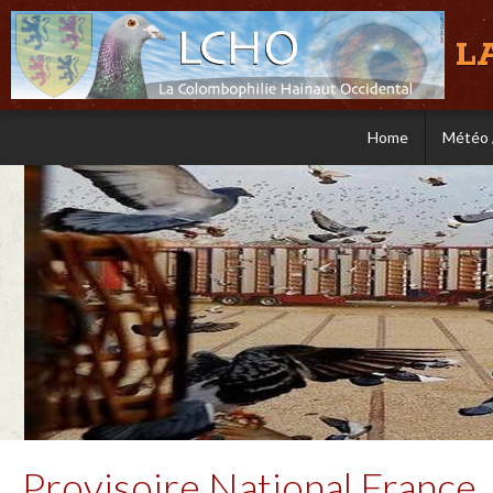
L
Home
Météo 
Provisoire National France