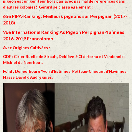
pigeon est un géniteur hors pair avec pas mal de références dans
d'autres colonies! Gérard se classa également :
65e PIPA-Ranking: Meilleurs pigeons sur Perpignan (2017-
2018)
96e International Ranking As Pigeon Perpignan 4 années
2016-2019 Francolomb
Avec Origines Cultivées :
GDF : Cirier Ruelle de Sirault, Debiève J-Cl d’Hornu et Vandonnick
Mickiel de Neerhout.
Fond : Deneufbourg Yvon d’Estinnes, Petteau-Choquet d’Havinnes,
Flasse David d’Audregnies.