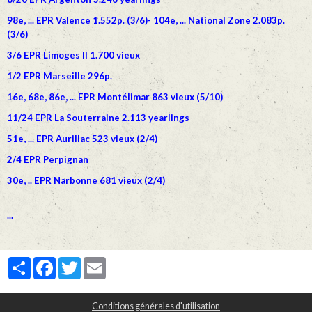
98e, ... EPR Valence 1.552p. (3/6)- 104e, ... National Zone 2.083p.
(3/6)
3/6 EPR Limoges II 1.700 vieux
1/2 EPR Marseille 296p.
16e, 68e, 86e, ... EPR Montélimar 863 vieux (5/10)
11/24 EPR La Souterraine 2.113 yearlings
51e, ... EPR Aurillac 523 vieux (2/4)
2/4 EPR Perpignan
30e, .. EPR Narbonne 681 vieux (2/4)
...
Partager
Facebook
Twitter
Email
Conditions générales d'utilisation