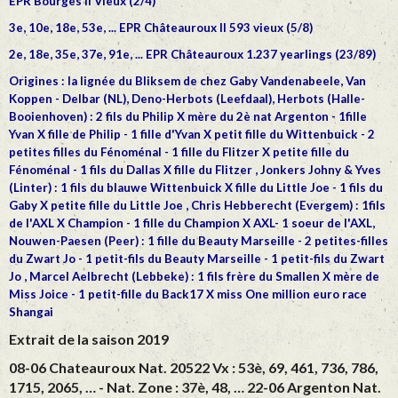
EPR Bourges II Vieux (2/4)
3e, 10e, 18e, 53e, ... EPR Châteauroux II 593 vieux (5/8)
2e, 18e, 35e, 37e, 91e, ... EPR Châteauroux 1.237 yearlings (23/89)
Origines : la lignée du Bliksem de chez Gaby Vandenabeele, Van
Koppen - Delbar (NL), Deno-Herbots (Leefdaal), Herbots (Halle-
Booienhoven) : 2 fils du Philip X mère du 2è nat Argenton - 1fille
Yvan X fille de Philip - 1 fille d'Yvan X petit fille du Wittenbuick - 2
petites filles du Fénoménal - 1 fille du Flitzer X petite fille du
Fénoménal - 1 fils du Dallas X fille du Flitzer , Jonkers Johny & Yves
(Linter) : 1 fils du blauwe Wittenbuick X fille du Little Joe - 1 fils du
Gaby X petite fille du Little Joe , Chris Hebberecht (Evergem) : 1fils
de l'AXL X Champion - 1 fille du Champion X AXL- 1 soeur de l'AXL,
Nouwen-Paesen (Peer) : 1 fille du Beauty Marseille - 2 petites-filles
du Zwart Jo - 1 petit-fils du Beauty Marseille - 1 petit-fils du Zwart
Jo , Marcel Aelbrecht (Lebbeke) : 1 fils frère du Smallen X mère de
Miss Joice - 1 petit-fille du Back17 X miss One million euro race
Shangai
Extrait de la saison 2019
08-06 Chateauroux Nat. 20522 Vx : 53è, 69, 461, 736, 786,
1715, 2065, … - Nat. Zone : 37è, 48, … 22-06 Argenton Nat.