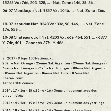
15235 Vx : 76è, 203, 328, … - Nat. Zone : 14è, 35, 36, …
06-07 Montluçon Nat. 9857 Vx : 104è, … - Nat. Zone : 36è,
…
18-07 Issoudun Nat. 8248 Vx : 33è, 98, 146, … - Nat. Zone :
17è, 55è, …
10-08 Chateauroux II Nat. 4203 Vx : 66è, 464, 551, … - 6377
Y. 74è, 401, - Zone : Vx 37è - Y. 48è
...
En 2017 - 9 tops 100 Nationaux :
20ème Nat. Orange – 25ème Nat. Argenton – 29ème Nat. Bourges –
6 »ème Nat. Limoges – 71ème Nat. Bourges – 80ème Nat. Argenton
– 85ème Nat. Argenton – 86ème Nat. Tulle – 87ème Nat.
Châteauroux.
14 tops 100 Zonaux
2014 : 17 x 1er - 15 x 2ème - 16 x 3ème uniquement avec des
pigeonneaux
2015 : 14 x 1er - 19 x 2ème - 24 x 3ème uniquement des yearlings
2016 : 18 x 1er - 16 x 2ème - 14 x 3ème vieux et yearlings