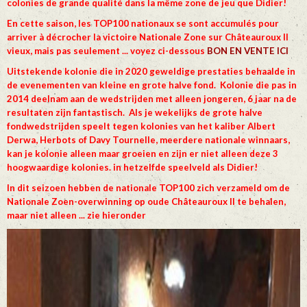
colonies de grande qualité dans la même zone de jeu que Didier!
En cette saison, les TOP100 nationaux se sont accumulés pour
arriver à décrocher la victoire Nationale Zone sur Châteauroux II
vieux, mais pas seulement ... voyez ci-dessous
BON EN VENTE ICI
Uitstekende kolonie die in 2020 geweldige prestaties behaalde in
de evenementen van kleine en grote halve fond. Kolonie die pas in
2014 deelnam aan de wedstrijden met alleen jongeren, 6 jaar na de
resultaten zijn fantastisch. Als je wekelijks de grote halve
fondwedstrijden speelt tegen kolonies van het kaliber Albert
Derwa, Herbots of Davy Tournelle, meerdere nationale winnaars,
kan je kolonie alleen maar groeien en zijn er niet alleen deze 3
hoogwaardige kolonies. in hetzelfde speelveld als Didier!
In dit seizoen hebben de nationale TOP100 zich verzameld om de
Nationale Zoen-overwinning op oude Châteauroux II te behalen,
maar niet alleen ... zie hieronder