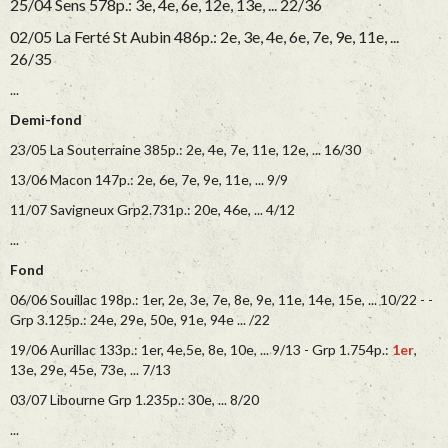
25/04 Sens 578p.: 3e, 4e, 6e, 12e, 13e, ... 22/36
02/05 La Ferté St Aubin 486p.: 2e, 3e, 4e, 6e, 7e, 9e, 11e, ...
26/35
...
Demi-fond
23/05 La Souterraine 385p.: 2e, 4e, 7e, 11e, 12e, ... 16/30
13/06 Macon 147p.: 2e, 6e, 7e, 9e, 11e, ... 9/9
11/07 Savigneux Grp2.731p.: 20e, 46e, ... 4/12
...
Fond
06/06 Souillac 198p.: 1er, 2e, 3e, 7e, 8e, 9e, 11e, 14e, 15e, ... 10/22 - -
Grp 3.125p.: 24e, 29e, 50e, 91e, 94e ... /22
19/06 Aurillac 133p.: 1er, 4e,5e, 8e, 10e, ... 9/13 - Grp 1.754p.:
1er
,
13e, 29e, 45e, 73e, ... 7/13
03/07 Libourne Grp 1.235p.: 30e, ... 8/20
...