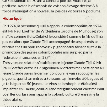
Ce Soissonnais de 70 ans a connu la joie des victoires &
podiums, avant le désespoir de voir son élevage décimé & à
force d'abnégation à nouveau la joie des victoires & podiums.
Historique
En 1974, la personne qui lui a appris la colombophilie en 1974
est Mr Paul Loeffler de Wittenheim (proche de Mulhouse) son
maître comme il dit, Celui-ci le considéré comme le fils qu'il n'a
pas eu, alors que Claude Thil accompagné de ses parents se
rendait chez lui pour recevoir 2 pigeonneaux faisant suite à la
promotion des jeunes colombophiles mis sur pied par la
fédération françaises en 1974.
Très vite une relation s'établit entre le jeune Claude Thil & Mr
Paul Loeffler outre les 2 pigeonneaux offerts mr Loeffler dit au
jeune Claude parès le dernier concours je vais raccoupler les
pigeons, quand tu rentres à Soissons tu m'envoies 50 bagues et
je te baguerais 50 jeunes. Le virus colombophile était ainsi
implanter en Claude, celui-ci rendit régulièrement chez mr Paul
Loeffler qui lui à ainsi appris la colombiculture & enseigné la
thèse alaire.
En 2002, 1er sur Montélimar & 1er Fédéral Pau