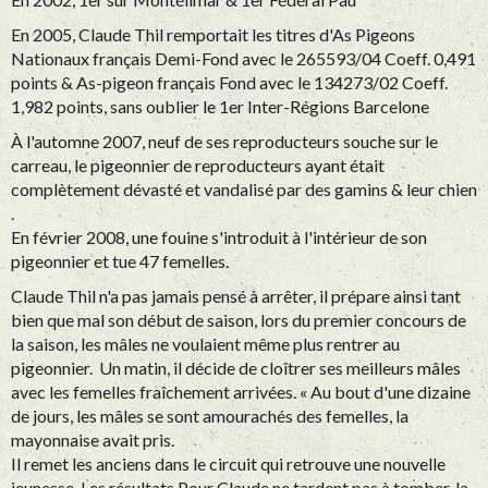
En 2005, Claude Thil remportait les titres d'As Pigeons
Nationaux français Demi-Fond avec le 265593/04 Coeff. 0,491
points & As-pigeon français Fond avec le 134273/02 Coeff.
1,982 points, sans oublier le 1er Inter-Régions Barcelone
À l'automne 2007, neuf de ses reproducteurs souche sur le
carreau, le pigeonnier de reproducteurs ayant était
complètement dévasté et vandalisé par des gamins & leur chien
.
En février 2008, une fouine s'introduit à l'intérieur de son
pigeonnier et tue 47 femelles.
Claude Thil n'a pas jamais pensé à arrêter, il prépare ainsi tant
bien que mal son début de saison, lors du premier concours de
la saison, les mâles ne voulaient même plus rentrer au
pigeonnier. Un matin, il décide de cloîtrer ses meilleurs mâles
avec les femelles fraîchement arrivées. « Au bout d'une dizaine
de jours, les mâles se sont amourachés des femelles, la
mayonnaise avait pris.
Il remet les anciens dans le circuit qui retrouve une nouvelle
jeunesse. Les résultats Pour Claude ne tardent pas à tomber, la