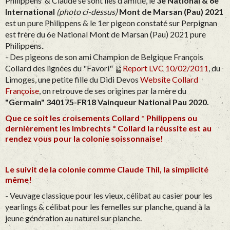
Philippens & Claude se sont liés d'amitié, l
e
3e National & 6e
International
(photo ci-dessus)
Mont de Marsan (Pau) 2021
est un pure Philippens & le 1er pigeon constaté sur Perpignan
est frère du 6e National Mont de Marsan (Pau) 2021 pure
Philippens.
- Des pigeons de son ami Champion de Belgique François
Collard des lignées du "Favori"
Report LVC 10/02/2011
, du
Limoges,
une petite fille du Didi Devos
Website Collard
Françoise
, on retrouve de ses origines par la mère du
"Germain"
340175-FR18 Vainqueur
National Pau 2020.
Que ce soit les croisements Collard * Philippens ou
dernièrement les Imbrechts * Collard la réussite est au
rendez vous pour la colonie soissonnaise!
Le suivit de la colonie comme Claude Thil, la simplicité
même!
- Veuvage classique pour les vieux, célibat au casier pour les
yearlings & célibat pour les femelles sur planche, quand à la
jeune génération au naturel sur planche.