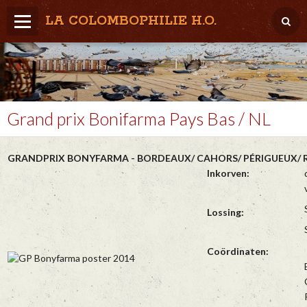
LA COLOMBOPHILIE H.O.
Home
Météo / Het weer
Lâcher / Los
Grand prix Bonifarma Pays Bas / NL
Result. clubs, Provincial, (Inter)National
GRANDPRIX BONYFARMA - BORDEAUX/ CAHORS/ PÉRIGUEUX/ 
RFCB / KBDB
Inkorven:
Lossing:
Coördinaten: