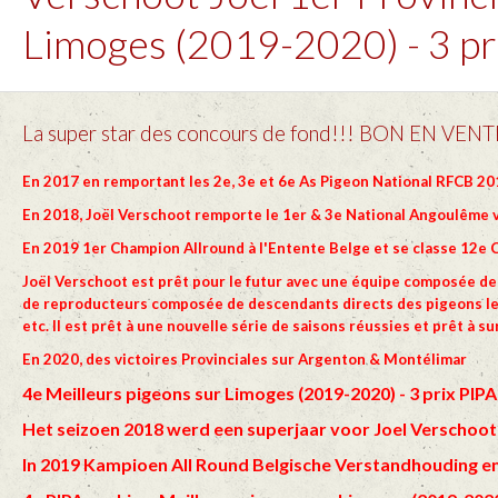
Limoges (2019-2020) - 3 pr
La super star des concours de fond!!!
BON EN VENTE
En 2017 en remportant les 2e, 3e et 6e As Pigeon National RFCB 20
En 2018, Joël Verschoot remporte le 1er & 3e National Angoulême v
En 2019 1er Champion Allround à l'Entente Belge et se classe 12e
Joël Verschoot est prêt pour le futur avec une équipe composée de
de reproducteurs composée de descendants directs des pigeons les
etc. Il est prêt à une nouvelle série de saisons réussies et prêt à
En 2020, des victoires Provinciales sur Argenton & Montélimar
4e Meilleurs pigeons sur Limoges (2019-2020) - 3 prix PIP
Het seizoen 2018 werd een superjaar voor Joel Verschoot
In 2019 Kampioen All Round Belgische Verstandhouding e