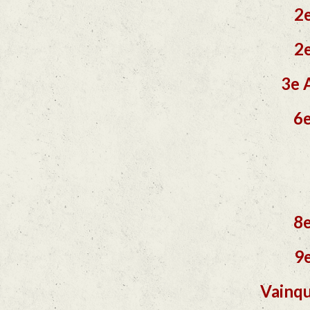
2
2
3e 
6e
8e
9
Vainqu