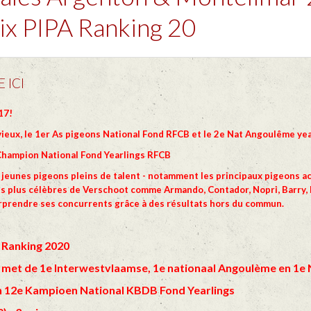
ix PIPA Ranking 20
 ICI
17!
ieux, le 1er As pigeons National Fond RFCB et le 2e Nat Angoulême yea
 Champion National Fond Yearlings RFCB
 jeunes pigeons pleins de talent - notamment les principaux pigeons a
 plus célèbres de Verschoot comme Armando, Contador, Nopri, Barry, H
 surprendre ses concurrents grâce à des résultats hors du commun.
A Ranking 2020
 met de 1e Interwestvlaamse, 1e nationaal Angoulème en 1e 
n 12e Kampioen National KBDB Fond Yearlings