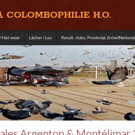
A COLOMBOPHILIE H.O.
/ Het weer
Lâcher / Los
Result. clubs, Provincial, (Inter)National
iales Argenton & Montélimar 