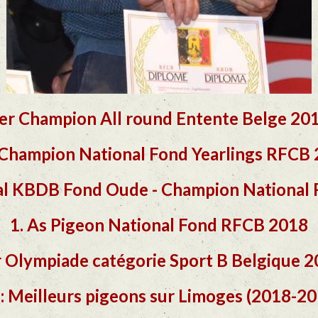
er Champion All round Entente Belge 20
Champion National Fond Yearlings RFCB
l KBDB Fond Oude - Champion National
1. As Pigeon National Fond RFCB 2018
 Olympiade catégorie Sport B Belgique 
: Meilleurs pigeons sur Limoges (2018-201