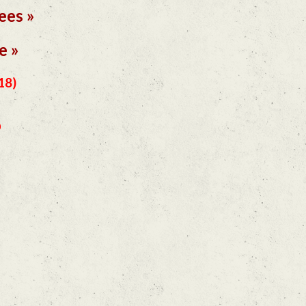
ees »
e »
18)
0