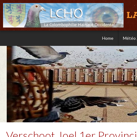
L
Home
Météo 
Verschoot Joel 1er Provinc