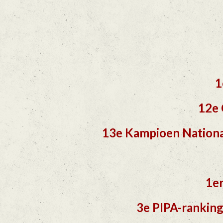
1
12e 
13e Kampioen Nationa
1er
3
e PIPA-ranking