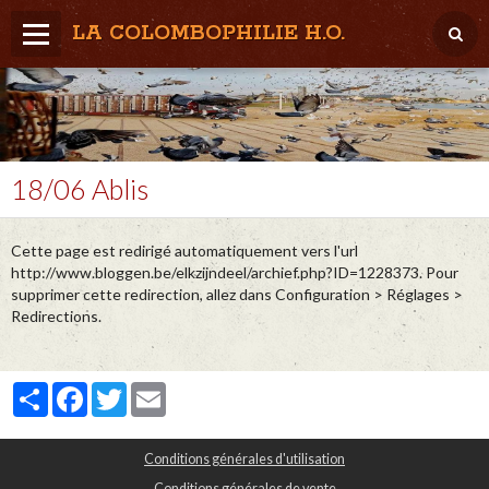
LA COLOMBOPHILIE H.O.
Home
Météo / Het weer
Lâcher / Los
18/06 Ablis
Result. clubs, Provincial, (Inter)National
Cette page est redirigé automatiquement vers l'url
RFCB / KBDB
http://www.bloggen.be/elkzijndeel/archief.php?ID=1228373. Pour
supprimer cette redirection, allez dans Configuration > Réglages >
Redirections.
Partager
Facebook
Twitter
Email
Conditions générales d'utilisation
Conditions générales de vente