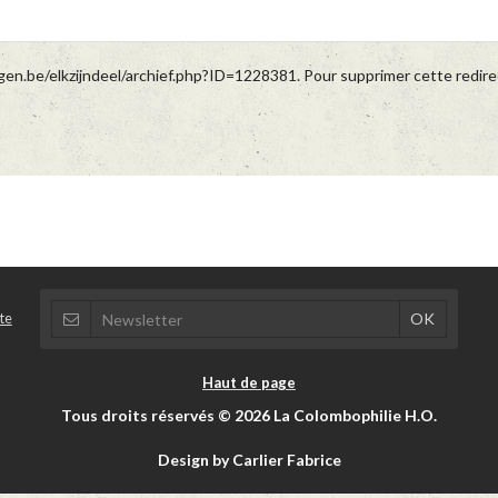
en.be/elkzijndeel/archief.php?ID=1228381. Pour supprimer cette redirec
te
Haut de page
Tous droits réservés © 2026 La Colombophilie H.O.
Design by Carlier Fabrice