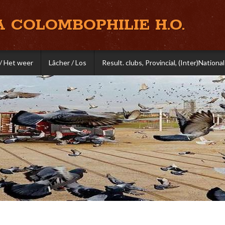
A COLOMBOPHILIE H.O.
/ Het weer
Lâcher / Los
Result. clubs, Provincial, (Inter)National