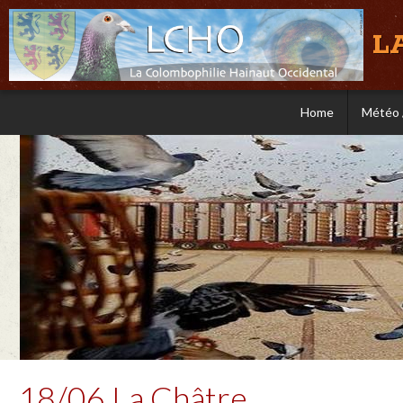
L
Home
Météo 
18/06 La Châtre