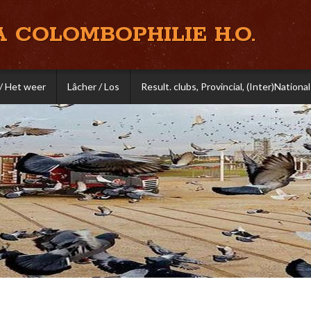
A COLOMBOPHILIE H.O.
/ Het weer
Lâcher / Los
Result. clubs, Provincial, (Inter)National