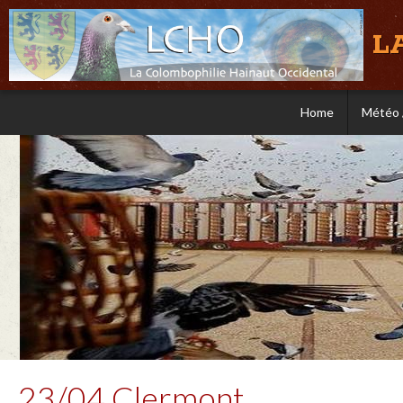
L
Home
Météo 
23/04 Clermont