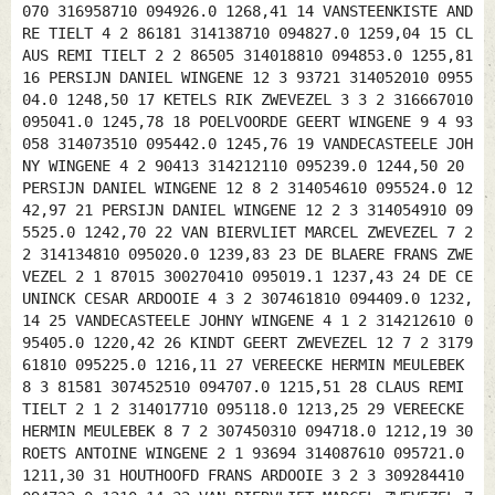
070 316958710 094926.0 1268,41 14 VANSTEENKISTE AND
RE TIELT 4 2 86181 314138710 094827.0 1259,04 15 CL
AUS REMI TIELT 2 2 86505 314018810 094853.0 1255,81
16 PERSIJN DANIEL WINGENE 12 3 93721 314052010 0955
04.0 1248,50 17 KETELS RIK ZWEVEZEL 3 3 2 316667010
095041.0 1245,78 18 POELVOORDE GEERT WINGENE 9 4 93
058 314073510 095442.0 1245,76 19 VANDECASTEELE JOH
NY WINGENE 4 2 90413 314212110 095239.0 1244,50 20
PERSIJN DANIEL WINGENE 12 8 2 314054610 095524.0 12
42,97 21 PERSIJN DANIEL WINGENE 12 2 3 314054910 09
5525.0 1242,70 22 VAN BIERVLIET MARCEL ZWEVEZEL 7 2
2 314134810 095020.0 1239,83 23 DE BLAERE FRANS ZWE
VEZEL 2 1 87015 300270410 095019.1 1237,43 24 DE CE
UNINCK CESAR ARDOOIE 4 3 2 307461810 094409.0 1232,
14 25 VANDECASTEELE JOHNY WINGENE 4 1 2 314212610 0
95405.0 1220,42 26 KINDT GEERT ZWEVEZEL 12 7 2 3179
61810 095225.0 1216,11 27 VEREECKE HERMIN MEULEBEK
8 3 81581 307452510 094707.0 1215,51 28 CLAUS REMI
TIELT 2 1 2 314017710 095118.0 1213,25 29 VEREECKE
HERMIN MEULEBEK 8 7 2 307450310 094718.0 1212,19 30
ROETS ANTOINE WINGENE 2 1 93694 314087610 095721.0
1211,30 31 HOUTHOOFD FRANS ARDOOIE 3 2 3 309284410