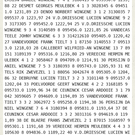
88 22 DESMET GEORGES MEULEBEK 4 1 3 3028345 6 09451
1.0 1231,89 23 DENOO NORBERT WINGENE 3 1 2 3130035 7
095537.0 1223,97 24 V.D.DRIESSCHE LUCIEN WINGENE 9 2
3 3173305 7 095452.0 1222,94 25 V.D.DRIESSCHE LUCIEN
WINGENE 9 3 4 3140589 8 095456.0 1221,85 26 VANDECAS
TEELE JOHNY WINGENE 6 3 3 314212610 095405.0 1220,42
27 VANDEVOORDE FRANK TIELT 3 1 87150 3140553 7 09513
3.0 1218,03 28 CALLEBERT WILFRIED-AN WINGENE 13 7 89
151 3189139 7 095316.0 1216,80 29 VEREECKE HERMIN ME
ULEBEK 4 1 2 3058467 8 094709.0 1214,91 30 PERSIJN D
ANIEL WINGENE 7 5 3 3180393 8 095743.0 1205,93 31 KE
TELS RIK ZWEVEZEL 1 1 88056 3042674 8 095305.0 1204,
86 32 DEBRUYNE LUCIEN TIELT 3 2 3 3101148 9 095157.0
1202,04 33 POELVOORDE GEERT WINGENE 4 2 2 3168185 9
095733.0 1199,96 34 DE CEUNINCK CESAR ARDOOIE 3 1 79
042 3059605 7 094609.0 1194,89 35 VANDEVOORDE FRANK
TIELT 3 3 2 3062972 5 095258.0 1194,38 36 PERSIJN DA
NIEL WINGENE 7 6 4 3180394 8 095831.0 1193,64 37 DE
CEUNINCK CESAR ARDOOIE 3 3 2 3031316 9 094619.0 119
1,89 38 DE BLAERE FRANS ZWEVEZEL 2 1 87015 3168597 9
095301.1 1191,68 39 VEREECKE HERMIN MEULEBEK 4 4 3 3
105630 8 094836.0 1189,22 40 V.D.DRIESSCHE LUCIEN WI