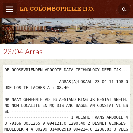
LA COLOMBOPHILIE H.O.
Home
Météo / Het weer
Lâcher / Los
23/04 Arras
Result. clubs, Provincial, (Inter)National
DE ROOSEVRIENDEN ARDOOIE DATA TECHNOLOGY-DEERLIJK --
RFCB / KBDB
----------------------------------------------------
---------------------- ARRAS(A)LOKAAL 23-04-11 108 O
UDE LOS TE-LACHES A : 08.40 ------------------------
----------------------------------------------------
NR NAAM GEMEENTE AD IG AFSTAND RING JR BESTAT SNELH.
NO NOM LOCALITE EN MQ DISTANC BAGUE AN CONSTAT VITES
SE -------------------------------------------------
--------------------------- 1 VELGHE FRANS ARDOOIE 4
3 79166 3031255 9 094121.0 1290,40 2 DESMET GEORGES
MEULEBEK 4 4 80299 314062510 094224.0 1286,83 3 VELG