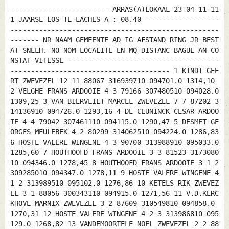
------------------------ ARRAS(A)LOKAAL 23-04-11 11
1 JAARSE LOS TE-LACHES A : 08.40 ------------------
---------------------------------------------------
------- NR NAAM GEMEENTE AD IG AFSTAND RING JR BEST
AT SNELH. NO NOM LOCALITE EN MQ DISTANC BAGUE AN CO
NSTAT VITESSE -------------------------------------
--------------------------------------- 1 KINDT GEE
RT ZWEVEZEL 12 11 88067 316939710 094701.0 1314,10
2 VELGHE FRANS ARDOOIE 4 3 79166 307480510 094028.0
1309,25 3 VAN BIERVLIET MARCEL ZWEVEZEL 7 7 87202 3
14136910 094726.0 1293,16 4 DE CEUNINCK CESAR ARDOO
IE 4 4 79042 307461110 094115.0 1290,47 5 DESMET GE
ORGES MEULEBEK 4 2 80299 314062510 094224.0 1286,83
6 HOSTE VALERE WINGENE 4 3 90700 313988910 095033.0
1285,60 7 HOUTHOOFD FRANS ARDOOIE 3 3 81523 3173080
10 094346.0 1278,45 8 HOUTHOOFD FRANS ARDOOIE 3 1 2
309285010 094347.0 1278,11 9 HOSTE VALERE WINGENE 4
1 2 313989510 095102.0 1276,86 10 KETELS RIK ZWEVEZ
EL 3 1 88056 300343110 094915.0 1271,56 11 V.D.KERC
KHOVE MARNIX ZWEVEZEL 3 2 87609 310549810 094858.0
1270,31 12 HOSTE VALERE WINGENE 4 2 3 313986810 095
129.0 1268,82 13 VANDEMOORTELE NOEL ZWEVEZEL 2 2 88