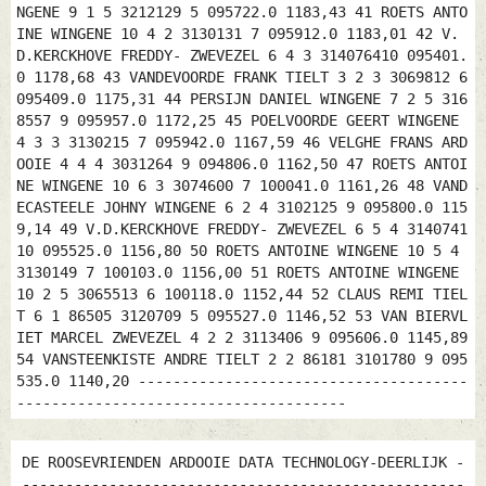
NGENE 9 1 5 3212129 5 095722.0 1183,43 41 ROETS ANTO
INE WINGENE 10 4 2 3130131 7 095912.0 1183,01 42 V.
D.KERCKHOVE FREDDY- ZWEVEZEL 6 4 3 314076410 095401.
0 1178,68 43 VANDEVOORDE FRANK TIELT 3 2 3 3069812 6
095409.0 1175,31 44 PERSIJN DANIEL WINGENE 7 2 5 316
8557 9 095957.0 1172,25 45 POELVOORDE GEERT WINGENE
4 3 3 3130215 7 095942.0 1167,59 46 VELGHE FRANS ARD
OOIE 4 4 4 3031264 9 094806.0 1162,50 47 ROETS ANTOI
NE WINGENE 10 6 3 3074600 7 100041.0 1161,26 48 VAND
ECASTEELE JOHNY WINGENE 6 2 4 3102125 9 095800.0 115
9,14 49 V.D.KERCKHOVE FREDDY- ZWEVEZEL 6 5 4 3140741
10 095525.0 1156,80 50 ROETS ANTOINE WINGENE 10 5 4
3130149 7 100103.0 1156,00 51 ROETS ANTOINE WINGENE
10 2 5 3065513 6 100118.0 1152,44 52 CLAUS REMI TIEL
T 6 1 86505 3120709 5 095527.0 1146,52 53 VAN BIERVL
IET MARCEL ZWEVEZEL 4 2 2 3113406 9 095606.0 1145,89
54 VANSTEENKISTE ANDRE TIELT 2 2 86181 3101780 9 095
535.0 1140,20 --------------------------------------
--------------------------------------
DE ROOSEVRIENDEN ARDOOIE DATA TECHNOLOGY-DEERLIJK -
---------------------------------------------------