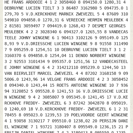
HE FRANS ARDOOIE 4 1 2 3058460 8 094150.0 1280,31 4
DEBRUYNE LUCIEN TIELT 3 3 86487 3162980 5 094735.0 1
279,70 5 V.D.KERCKHOVE MARNIX ZWEVEZEL 5 4 87609 310
549810 094858.0 1270,31 6 VEREECKE HERMIN MEULEBEK 4
2 81581 3059497 7 094419.0 1268,43 7 DESMET GEORGES
MEULEBEK 4 2 2 3028340 6 094327.0 1265,55 8 VANDECAS
TEELE JOHNY WINGENE 6 1 90413 3102126 9 095149.0 125
8,93 9 V.D.DRIESSCHE LUCIEN WINGENE 9 8 91558 311490
7 9 095259.0 1254,51 10 DEBRUYNE LUCIEN TIELT 3 1 2
3160370 6 094858.0 1254,04 11 DENOO NORBERT WINGENE
3 2 92553 3101434 9 095357.0 1251,56 12 VANDECASTEEL
E JOHNY WINGENE 6 4 2 314212110 095239.0 1244,50 13
VAN BIERVLIET MARCEL ZWEVEZEL 4 4 87202 3168158 9 09
5006.0 1243,96 14 VELGHE FRANS ARDOOIE 4 2 3 3058452
8 094340.0 1243,44 15 ROETS ANTOINE WINGENE 10 7 936
94 3120852 5 095528.0 1241,53 16 V.D.DRIESSCHE LUCIE
N WINGENE 9 4 2 3085807 9 095345.0 1241,45 17 V.D.KE
RCKHOVE FREDDY- ZWEVEZEL 6 3 87242 3042870 8 095019.
0 1240,69 18 V.D.KERCKHOVE FREDDY- ZWEVEZEL 6 1 2 31
78455 8 095023.0 1239,53 19 POELVOORDE GEERT WINGENE
4 1 93058 3130217 7 095510.0 1238,02 20 PERSIJN DANI
EL WINGENE 7 1 93721 3180407 8 095549.0 1236,15 21 P
ERSIJN DANIEL WINGENE 7 4 2 3180413 8 095550.0 1235,