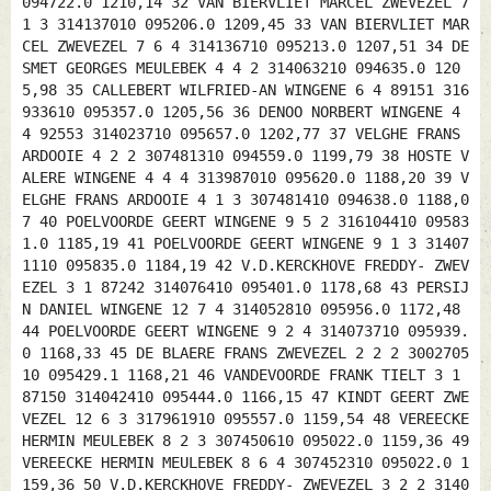
094722.0 1210,14 32 VAN BIERVLIET MARCEL ZWEVEZEL 7
1 3 314137010 095206.0 1209,45 33 VAN BIERVLIET MAR
CEL ZWEVEZEL 7 6 4 314136710 095213.0 1207,51 34 DE
SMET GEORGES MEULEBEK 4 4 2 314063210 094635.0 120
5,98 35 CALLEBERT WILFRIED-AN WINGENE 6 4 89151 316
933610 095357.0 1205,56 36 DENOO NORBERT WINGENE 4
4 92553 314023710 095657.0 1202,77 37 VELGHE FRANS
ARDOOIE 4 2 2 307481310 094559.0 1199,79 38 HOSTE V
ALERE WINGENE 4 4 4 313987010 095620.0 1188,20 39 V
ELGHE FRANS ARDOOIE 4 1 3 307481410 094638.0 1188,0
7 40 POELVOORDE GEERT WINGENE 9 5 2 316104410 09583
1.0 1185,19 41 POELVOORDE GEERT WINGENE 9 1 3 31407
1110 095835.0 1184,19 42 V.D.KERCKHOVE FREDDY- ZWEV
EZEL 3 1 87242 314076410 095401.0 1178,68 43 PERSIJ
N DANIEL WINGENE 12 7 4 314052810 095956.0 1172,48
44 POELVOORDE GEERT WINGENE 9 2 4 314073710 095939.
0 1168,33 45 DE BLAERE FRANS ZWEVEZEL 2 2 2 3002705
10 095429.1 1168,21 46 VANDEVOORDE FRANK TIELT 3 1
87150 314042410 095444.0 1166,15 47 KINDT GEERT ZWE
VEZEL 12 6 3 317961910 095557.0 1159,54 48 VEREECKE
HERMIN MEULEBEK 8 2 3 307450610 095022.0 1159,36 49
VEREECKE HERMIN MEULEBEK 8 6 4 307452310 095022.0 1
159,36 50 V.D.KERCKHOVE FREDDY- ZWEVEZEL 3 2 2 3140