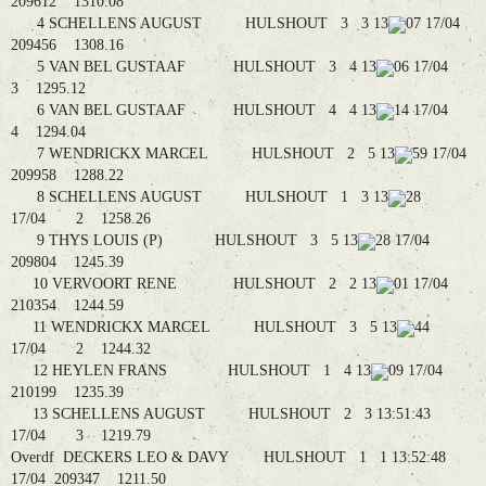
209612 1310.08
4 SCHELLENS AUGUST HULSHOUT 3 3 13
07 17/04
209456 1308.16
5 VAN BEL GUSTAAF HULSHOUT 3 4 13
06 17/04
3 1295.12
6 VAN BEL GUSTAAF HULSHOUT 4 4 13
14 17/04
4 1294.04
7 WENDRICKX MARCEL HULSHOUT 2 5 13
59 17/04
209958 1288.22
8 SCHELLENS AUGUST HULSHOUT 1 3 13
28
17/04 2 1258.26
9 THYS LOUIS (P) HULSHOUT 3 5 13
28 17/04
209804 1245.39
10 VERVOORT RENE HULSHOUT 2 2 13
01 17/04
210354 1244.59
11 WENDRICKX MARCEL HULSHOUT 3 5 13
44
17/04 2 1244.32
12 HEYLEN FRANS HULSHOUT 1 4 13
09 17/04
210199 1235.39
13 SCHELLENS AUGUST HULSHOUT 2 3 13:51:43
17/04 3 1219.79
Overdf DECKERS LEO & DAVY HULSHOUT 1 1 13:52:48
17/04 209347 1211.50