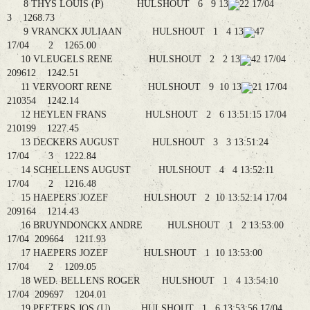
8 THYS LOUIS (P) HULSHOUT 6 9 13
22 17/04
3 1268.73
9 VRANCKX JULIAAN HULSHOUT 1 4 13
47
17/04 2 1265.00
10 VLEUGELS RENE HULSHOUT 2 2 13
42 17/04
209612 1242.51
11 VERVOORT RENE HULSHOUT 9 10 13
21 17/04
210354 1242.14
12 HEYLEN FRANS HULSHOUT 2 6 13:51:15 17/04
210199 1227.45
13 DECKERS AUGUST HULSHOUT 3 3 13:51:24
17/04 3 1222.84
14 SCHELLENS AUGUST HULSHOUT 4 4 13:52:11
17/04 2 1216.48
15 HAEPERS JOZEF HULSHOUT 2 10 13:52:14 17/04
209164 1214.43
16 BRUYNDONCKX ANDRE HULSHOUT 1 2 13:53:00
17/04 209664 1211.93
17 HAEPERS JOZEF HULSHOUT 1 10 13:53:00
17/04 2 1209.05
18 WED. BELLENS ROGER HULSHOUT 1 4 13:54:10
17/04 209697 1204.01
19 PEETERS JOS (U) HULSHOUT 1 6 13:53:56 17/04