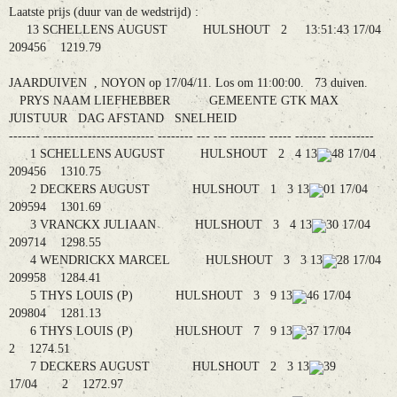
Laatste prijs (duur van de wedstrijd) :
13 SCHELLENS AUGUST HULSHOUT 2 13:51:43 17/04
209456 1219.79
JAARDUIVEN , NOYON op 17/04/11. Los om 11:00:00. 73 duiven.
PRYS NAAM LIEFHEBBER GEMEENTE GTK MAX
JUISTUUR DAG AFSTAND SNELHEID
------- ------------------------- -------- --- --- -------- ----- ------- ----------
1 SCHELLENS AUGUST HULSHOUT 2 4 13
48 17/04
209456 1310.75
2 DECKERS AUGUST HULSHOUT 1 3 13
01 17/04
209594 1301.69
3 VRANCKX JULIAAN HULSHOUT 3 4 13
30 17/04
209714 1298.55
4 WENDRICKX MARCEL HULSHOUT 3 3 13
28 17/04
209958 1284.41
5 THYS LOUIS (P) HULSHOUT 3 9 13
46 17/04
209804 1281.13
6 THYS LOUIS (P) HULSHOUT 7 9 13
37 17/04
2 1274.51
7 DECKERS AUGUST HULSHOUT 2 3 13
39
17/04 2 1272.97