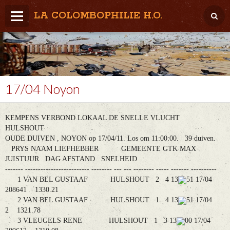
LA COLOMBOPHILIE H.O.
Home
Météo / Het weer
Lâcher / Los
17/04 Noyon
Result. clubs, Provincial, (Inter)National
KEMPENS VERBOND LOKAAL DE SNELLE VLUCHT
RFCB / KBDB
HULSHOUT
OUDE DUIVEN , NOYON op 17/04/11. Los om 11:00:00. 39 duiven.
PRYS NAAM LIEFHEBBER GEMEENTE GTK MAX
JUISTUUR DAG AFSTAND SNELHEID
------- ------------------------- -------- --- --- -------- ----- ------- ----------
1 VAN BEL GUSTAAF HULSHOUT 2 4 13
51 17/04
208641 1330.21
2 VAN BEL GUSTAAF HULSHOUT 1 4 13
51 17/04
2 1321.78
3 VLEUGELS RENE HULSHOUT 1 3 13
00 17/04