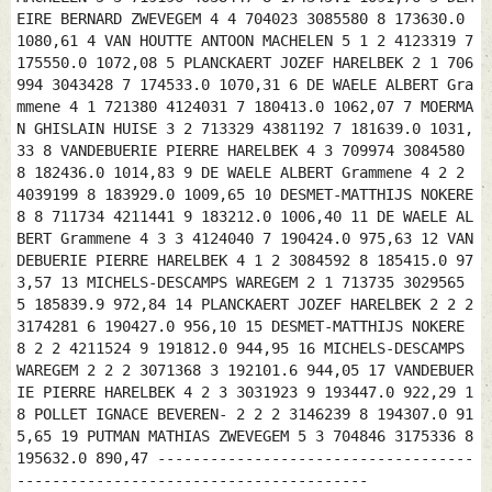
EIRE BERNARD ZWEVEGEM 4 4 704023 3085580 8 173630.0
1080,61 4 VAN HOUTTE ANTOON MACHELEN 5 1 2 4123319 7
175550.0 1072,08 5 PLANCKAERT JOZEF HARELBEK 2 1 706
994 3043428 7 174533.0 1070,31 6 DE WAELE ALBERT Gra
mmene 4 1 721380 4124031 7 180413.0 1062,07 7 MOERMA
N GHISLAIN HUISE 3 2 713329 4381192 7 181639.0 1031,
33 8 VANDEBUERIE PIERRE HARELBEK 4 3 709974 3084580
8 182436.0 1014,83 9 DE WAELE ALBERT Grammene 4 2 2
4039199 8 183929.0 1009,65 10 DESMET-MATTHIJS NOKERE
8 8 711734 4211441 9 183212.0 1006,40 11 DE WAELE AL
BERT Grammene 4 3 3 4124040 7 190424.0 975,63 12 VAN
DEBUERIE PIERRE HARELBEK 4 1 2 3084592 8 185415.0 97
3,57 13 MICHELS-DESCAMPS WAREGEM 2 1 713735 3029565
5 185839.9 972,84 14 PLANCKAERT JOZEF HARELBEK 2 2 2
3174281 6 190427.0 956,10 15 DESMET-MATTHIJS NOKERE
8 2 2 4211524 9 191812.0 944,95 16 MICHELS-DESCAMPS
WAREGEM 2 2 2 3071368 3 192101.6 944,05 17 VANDEBUER
IE PIERRE HARELBEK 4 2 3 3031923 9 193447.0 922,29 1
8 POLLET IGNACE BEVEREN- 2 2 2 3146239 8 194307.0 91
5,65 19 PUTMAN MATHIAS ZWEVEGEM 5 3 704846 3175336 8
195632.0 890,47 ------------------------------------
----------------------------------------