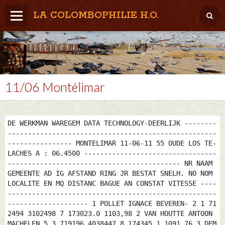
LA COLOMBOPHILIE H.O.
Home
Météo / Het weer
Lâcher / Los
11/06 Montélimar
Result. clubs, Provincial, (Inter)National
RFCB / KBDB
DE WERKMAN WAREGEM DATA TECHNOLOGY-DEERLIJK --------
----------------------------------------------------
---------------- MONTELIMAR 11-06-11 55 OUDE LOS TE-
LACHES A : 06.4500 ---------------------------------
------------------------------------------- NR NAAM
GEMEENTE AD IG AFSTAND RING JR BESTAT SNELH. NO NOM
LOCALITE EN MQ DISTANC BAGUE AN CONSTAT VITESSE ----
----------------------------------------------------
-------------------- 1 POLLET IGNACE BEVEREN- 2 1 71
2494 3102498 7 173023.0 1103,98 2 VAN HOUTTE ANTOON
MACHELEN 5 3 719196 4038447 8 174345.1 1091,76 3 DEM