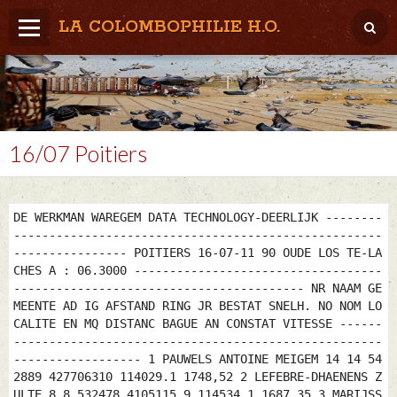
LA COLOMBOPHILIE H.O.
Home
Météo / Het weer
Lâcher / Los
16/07 Poitiers
Result. clubs, Provincial, (Inter)National
RFCB / KBDB
DE WERKMAN WAREGEM DATA TECHNOLOGY-DEERLIJK --------
----------------------------------------------------
---------------- POITIERS 16-07-11 90 OUDE LOS TE-LA
CHES A : 06.3000 -----------------------------------
----------------------------------------- NR NAAM GE
MEENTE AD IG AFSTAND RING JR BESTAT SNELH. NO NOM LO
CALITE EN MQ DISTANC BAGUE AN CONSTAT VITESSE ------
----------------------------------------------------
------------------ 1 PAUWELS ANTOINE MEIGEM 14 14 54
2889 427706310 114029.1 1748,52 2 LEFEBRE-DHAENENS Z
ULTE 8 8 532478 4105115 9 114534.1 1687,35 3 MARIJSS