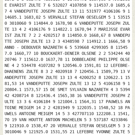
E EVARIST ZULTE 7 6 532027 4107858 9 114537.0 1685,6
7 4 VANDEPUTTE JOSEPH ZULTE 13 11 531977 4106106 9 1
14605.1 1683,02 5 VERVALLE STEFAN OESELGEM 5 1 53515
0 3010060 9 114844.0 1678,98 6 VANDEPUTTE JOSEPH ZUL
TE 13 4 2 4106176 9 114822.1 1670,94 7 MARIJSSE EVAR
IST ZULTE 7 2 2 4202517 8 114850.0 1668,67 8 VANDEPU
TTE JOSEPH ZULTE 13 2 3 4348598 7 114912.1 1666,58 9
ANNO - DEBOUVER NAZARETH 6 5 539668 4299305 8 11545
7.0 1660,77 10 BOUCKAERT-DENEIR OLSENE 2 2 534244 40
20746 7 115612.0 1637,78 11 DOBBELAERE PHILIPPE OLSE
NE 4 2 534478 4107282 9 120546.0 1591,81 12 LEFEBRE-
DHAENENS ZULTE 8 3 2 4020918 7 120456.1 1589,79 13 V
ANDEPUTTE JOSEPH ZULTE 13 13 4 4200252 8 120622.1 15
81,53 14 VANDEPUTTE JOSEPH ZULTE 13 12 5 4106158 9 1
20804.1 1573,57 15 DE SMET SYLVAIN NAZARETH 4 3 5394
42 4208714 8 121436.4 1565,38 16 VANDEPUTTE JOSEPH Z
ULTE 13 3 6 4106184 9 121004.1 1564,31 17 PAUWELS AN
TOINE MEIGEM 14 2 2 4281949 9 122035.1 1548,52 18 PA
UWELS ANTOINE MEIGEM 14 5 3 427707110 122208.1 1541,
70 19 VAN HOUTTE ANTOON MACHELEN 5 3 537187 4233846
9 121910.0 1538,47 20 VERVALLE STEFAN OESELGEM 5 3 2
3010046 9 121925.0 1531,55 21 LEFEBRE YVONNE ZULTE 5