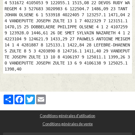
4 531672 4105053 9 122055.1 1515,08 22 DEVOS RUDY WA
REGEM 4 3 527683 3020983 6 122504.7 1486,09 23 TANT
JOHAN OLSENE 6 1 533918 4022405 7 123257.1 1471,04 2
4 VANDEPUTTE JOSEPH ZULTE 13 1 7 4022329 7 123151.1
1470,15 25 DOBBELAERE PHILIPPE OLSENE 4 1 2 4107259
9 123928.0 1446,61 26 DE SMET SYLVAIN NAZARETH 4 1 2
4223104 9 124621.9 1433,29 27 PAUWELS ANTOINE MEIGEM
14 1 4 4281887 8 125133.1 1422,84 28 LEFEBRE-DHAENEN
S ZULTE 8 5 3 4203890 8 124716.1 1411,40 29 VANDEPUT
TE JOSEPH ZULTE 13 10 8 4106197 9 125011.1 1399,26 3
0 VANDEPUTTE JOSEPH ZULTE 13 6 9 4106138 9 125025.1
1398,40
Partager
Facebook
Twitter
Email
Conditions générales d'utilisation
Conditions générales de vente