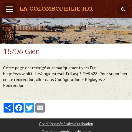
LA COLOMBOPHILIE H.O.
Home
Météo / Het weer
Lâcher / Los
18/06 Gien
Result. clubs, Provincial, (Inter)National
Cette page est redirigé automatiquement vers l'url
RFCB / KBDB
http://www.pitts.be/engine/resultFull.asp?ID=9628. Pour supprimer
cette redirection, allez dans Configuration > Réglages >
Redirections.
Partager
Facebook
Twitter
Email
Conditions générales d'utilisation
Conditions générales de vente