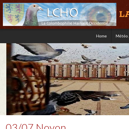
L
Home
Météo 
03/07 Noyon