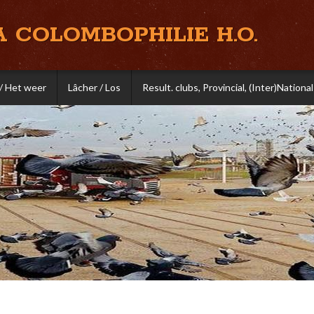
A COLOMBOPHILIE H.O.
/ Het weer
Lâcher / Los
Result. clubs, Provincial, (Inter)National