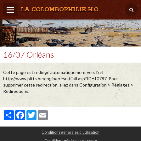
LA COLOMBOPHILIE H.O.
Home
Météo / Het weer
Lâcher / Los
16/07 Orléans
Result. clubs, Provincial, (Inter)National
Cette page est redirigé automatiquement vers l'url
RFCB / KBDB
http://www.pitts.be/engine/resultFull.asp?ID=10787. Pour
supprimer cette redirection, allez dans Configuration > Réglages >
Redirections.
Partager
Facebook
Twitter
Email
Conditions générales d'utilisation
Conditions générales de vente