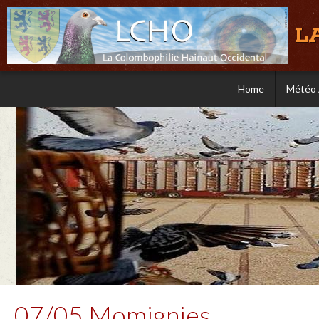
L
Home
Météo 
07/05 Momignies