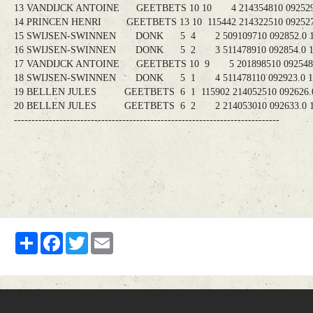
13 VANDIJCK ANTOINE GEETBETS 10 10 4 214354810 092529.
14 PRINCEN HENRI GEETBETS 13 10 115442 214322510 092527.
15 SWIJSEN-SWINNEN DONK 5 4 2 509109710 092852.0 15
16 SWIJSEN-SWINNEN DONK 5 2 3 511478910 092854.0 15
17 VANDIJCK ANTOINE GEETBETS 10 9 5 201898510 092548.0
18 SWIJSEN-SWINNEN DONK 5 1 4 511478110 092923.0 15
19 BELLEN JULES GEETBETS 6 1 115902 214052510 092626.0
20 BELLEN JULES GEETBETS 6 2 2 214053010 092633.0 15
----------------------------------------------------------------------------
Partager
Facebook
Twitter
Email