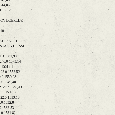
14,06
512,54
-DEERLIJK
 8.10
AT SNELH.
TAT VITESSE
3 1581,90
6.0 1573,14
1561,81
2.0 1552,52
 1550,08
 1549,40
9.7 1546,43
0 1542,06
.0 1533,18
 1532,84
1532,53
 1531,82