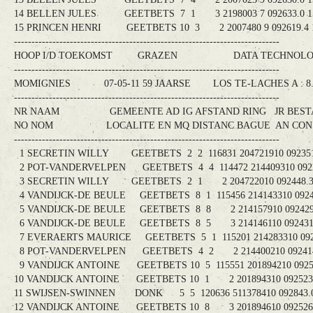
14 BELLEN JULES GEETBETS 7 1 3 2198003 7 092633.0 15
15 PRINCEN HENRI GEETBETS 10 3 2 2007480 9 092619.4 1
----------------------------------------------------------------------------
HOOP I/D TOEKOMST GRAZEN DATA TECHNOLOGY
----------------------------------------------------------------------------
MOMIGNIES 07-05-11 59 JAARSE LOS TE-LACHES A :
----------------------------------------------------------------------------
NR NAAM GEMEENTE AD IG AFSTAND RING JR BEST
NO NOM LOCALITE EN MQ DISTANC BAGUE AN CONS
----------------------------------------------------------------------------
1 SECRETIN WILLY GEETBETS 2 2 116831 204721910 092351.
2 POT-VANDERVELPEN GEETBETS 4 4 114472 214409310 09224
3 SECRETIN WILLY GEETBETS 2 1 2 204722010 092448.3 
4 VANDIJCK-DE BEULE GEETBETS 8 1 115456 214143310 09242
5 VANDIJCK-DE BEULE GEETBETS 8 8 2 214157910 092429.0
6 VANDIJCK-DE BEULE GEETBETS 8 5 3 214146110 092431.0
7 EVERAERTS MAURICE GEETBETS 5 1 115201 214283310 09242
8 POT-VANDERVELPEN GEETBETS 4 2 2 214400210 092414.
9 VANDIJCK ANTOINE GEETBETS 10 5 115551 201894210 092522
10 VANDIJCK ANTOINE GEETBETS 10 1 2 201894310 092523.0
11 SWIJSEN-SWINNEN DONK 5 5 120636 511378410 092843.0 
12 VANDIJCK ANTOINE GEETBETS 10 8 3 201894610 092526.0