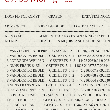
HOOP I/D TOEKOMST GRAZEN DATA TECHNOLOGY
----------------------------------------------------------------------------
MOMIGNIES 07-05-11 44 OUDE LOS TE-LACHES A : 
----------------------------------------------------------------------------
NR NAAM GEMEENTE AD IG AFSTAND RING JR BEST
NO NOM LOCALITE EN MQ DISTANC BAGUE AN CONS
----------------------------------------------------------------------------
1 VANVUCHELEN-DEPRE GRAZEN 2 1 115782 2191241 8 09241
2 VANDIJCK-DE BEULE GEETBETS 5 1 115456 2008733 9 092430
3 POT-VANDERVELPEN GEETBETS 6 2 114472 2084601 9 09242
4 NIJNS FRANS & ZN GEETBETS 5 1 114828 2198755 7 092444.
5 VANDIJCK-DE BEULE GEETBETS 5 5 2 2165507 9 092531.0
6 VANDIJCK-DE BEULE GEETBETS 5 2 3 2008788 9 092532.0
7 VANDIJCK-DE BEULE GEETBETS 5 3 4 2165564 9 092540.0
8 NIJNS FRANS & ZN GEETBETS 5 4 2 2129675 7 092517.3 
9 POT-VANDERVELPEN GEETBETS 6 3 2 2201428 7 092514.0
10 FONTAINE JOSE GRAZEN 3 2 115016 2285501 5 092536.0 
11 BELLEN JULES GEETBETS 7 3 115902 2164017 8 092621.0 
12 PRINCEN HENRI GEETBETS 10 1 115442 2007424 9 092611.4
13 BELLEN JULES GEETBETS 7 4 2 2007023 9 092630.0 15