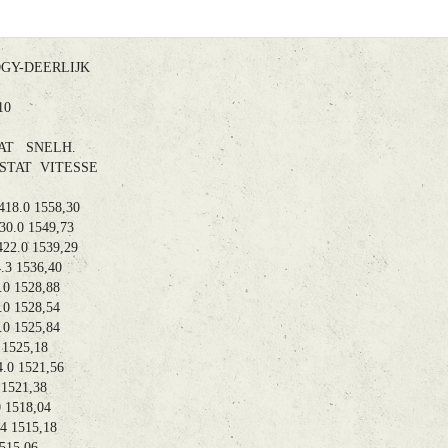
-DEERLIJK
8.10
AT SNELH.
TAT VITESSE
8.0 1558,30
.0 1549,73
2.0 1539,29
3 1536,40
 1528,88
 1528,54
 1525,84
1525,18
 1521,56
1521,38
1518,04
 1515,18
15,06