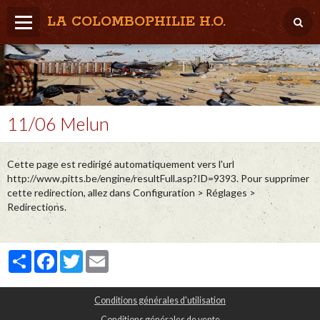
LA COLOMBOPHILIE H.O.
Home
Météo / Het weer
Lâcher / Los
11/06 Melun
Result. clubs, Provincial, (Inter)National
Cette page est redirigé automatiquement vers l'url
RFCB / KBDB
http://www.pitts.be/engine/resultFull.asp?ID=9393. Pour supprimer
cette redirection, allez dans Configuration > Réglages >
Redirections.
Partager
Facebook
Twitter
Email
Conditions générales d'utilisation
Conditions générales de vente