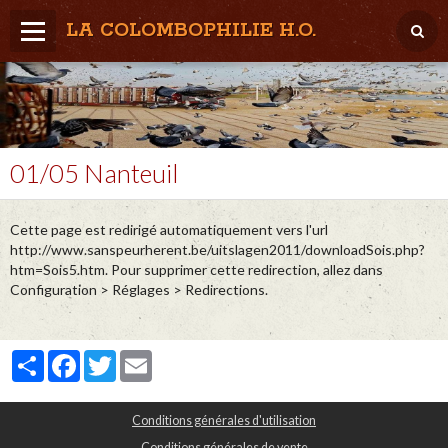
LA COLOMBOPHILIE H.O.
Home
Météo / Het weer
Lâcher / Los
01/05 Nanteuil
Result. clubs, Provincial, (Inter)National
Cette page est redirigé automatiquement vers l'url
RFCB / KBDB
http://www.sanspeurherent.be/uitslagen2011/downloadSois.php?
htm=Sois5.htm. Pour supprimer cette redirection, allez dans
Configuration > Réglages > Redirections.
Partager
Facebook
Twitter
Email
Conditions générales d'utilisation
Conditions générales de vente