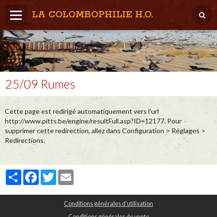
LA COLOMBOPHILIE H.O.
Home
Météo / Het weer
Lâcher / Los
25/09 Rumes
Result. clubs, Provincial, (Inter)National
Cette page est redirigé automatiquement vers l'url
RFCB / KBDB
http://www.pitts.be/engine/resultFull.asp?ID=12177. Pour
supprimer cette redirection, allez dans Configuration > Réglages >
Redirections.
Partager
Facebook
Twitter
Email
Conditions générales d'utilisation
Conditions générales de vente