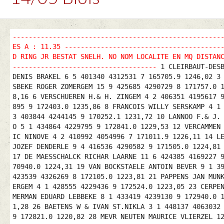
----------------------------------------------------
ES A : 11.35 ---------------------------------------
D RING JR BESTAT SNELH. NO NOM LOCALITE EN MQ DISTAN
------------------------------------
1 CLEIRBAUT-DESB
DENIS BRAKEL 6 5 401340 4312531 7 165705.9 1246,02 3
SBEKE ROGER ZOMERGEM 15 9 425685 4290729 8 171757.0 
8,16 6 VERSCHUEREN H.& H. ZINGEM 4 2 406351 4195617 
895 9 172403.0 1235,86 8 FRANCOIS WILLY SERSKAMP 4 1
3 403844 4244145 9 170252.1 1231,72 10 LANNOO F.& J.
O 5 1 434864 4229795 9 172841.0 1229,53 12 VERCAMMEN
IC NINOVE 4 2 410992 4054996 7 171011.9 1226,11 14 L
JOZEF DENDERLE 9 4 416536 4290582 9 171505.0 1224,81
17 DE MAESSCHALCK RICHAR LAARNE 11 6 424385 4169227 
70940.0 1224,31 19 VAN BOCKSTAELE ANTOIN BEVER 9 1 3
423539 4326269 8 172105.0 1223,81 21 PAPPENS JAN MUN
ERGEM 4 1 428555 4229436 9 172524.0 1223,05 23 CERPE
MERMAN EDUARD LEBBEKE 8 1 433419 4239130 9 172940.0 
1,28 26 BAETENS W & IVAN ST.NIKLA 3 1 448137 4063032
9 172821.0 1220,82 28 MEVR NEUTEN MAURICE VLIERZEL 1