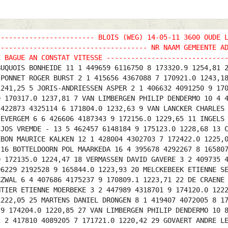
------------------------ BLOIS (WEG) 14-05-11 3600 OUDE 
------------------------------------- NR NAAM GEMEENTE A
C BAGUE AN CONSTAT VITESSE -----------------------------
UQUOIS BONHEIDE 11 1 449659 6116750 8 173320.9 1254,81 
 PONNET ROGER BURST 2 1 415656 4367088 7 170921.0 1243,1
1241,25 5 JORIS-ANDRIESSEN ASPER 2 1 406632 4091250 9 17
9 170317.0 1237,81 7 VAN LIMBERGEN PHILIP DENDERMO 10 4 
 422873 4325114 6 171804.0 1232,63 9 VAN LANCKER CHARLES
 EVERGEM 6 6 426606 4187343 9 172156.0 1229,65 11 INGELS
 JOS VREMDE - 13 5 462457 6148184 9 175123.0 1228,68 13 
EBON MAURICE KALKEN 12 1 428004 4302703 7 172422.0 1225,
 16 BOTTELDOORN POL MAARKEDA 16 4 395678 4292267 8 16580
9 172135.0 1224,47 18 VERMASSEN DAVID GAVERE 3 2 409735 
96229 2192528 9 165844.0 1223,93 20 MELCKEBEEK ETIENNE S
KZWAL 6 4 407686 4175237 9 170809.1 1223,71 22 DE CRAENE
NTIER ETIENNE MOERBEKE 3 2 447989 4318701 9 174120.0 122
1222,05 25 MARTENS DANIEL DRONGEN 8 1 419407 4072005 8 1
 9 174204.0 1220,85 27 VAN LIMBERGEN PHILIP DENDERMO 10 
2 2 417810 4089205 7 171721.0 1220,42 29 GOVAERT ANDRE L