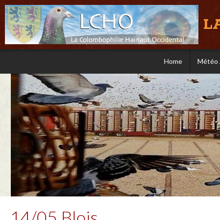
L
Home
Météo 
14/05 Blois