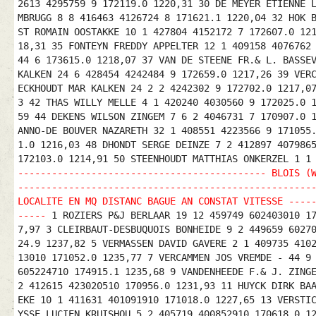
2613 4295759 9 172119.0 1220,31 30 DE MEYER ETIENNE 
MBRUGG 8 8 416463 4126724 8 171621.1 1220,04 32 HOK 
ST ROMAIN OOSTAKKE 10 1 427804 4152172 7 172607.0 12
18,31 35 FONTEYN FREDDY APPELTER 12 1 409158 4076762
44 6 173615.0 1218,07 37 VAN DE STEENE FR.& L. BASSE
KALKEN 24 6 428454 4242484 9 172659.0 1217,26 39 VER
ECKHOUDT MAR KALKEN 24 2 2 4242302 9 172702.0 1217,0
3 42 THAS WILLY MELLE 4 1 420240 4030560 9 172025.0 
59 44 DEKENS WILSON ZINGEM 7 6 2 4046731 7 170907.0 
ANNO-DE BOUVER NAZARETH 32 1 408551 4223566 9 171055
1.0 1216,03 48 DHONDT SERGE DEINZE 7 2 412897 407986
172103.0 1214,91 50 STEENHOUDT MATTHIAS ONKERZEL 1 1
-------------------------------------------- BLOIS (
----------------------------------------------------
LOCALITE EN MQ DISTANC BAGUE AN CONSTAT VITESSE ----
-----
1 ROZIERS P&J BERLAAR 19 12 459749 602403010 17
7,97 3 CLEIRBAUT-DESBUQUOIS BONHEIDE 9 2 449659 6027
24.9 1237,82 5 VERMASSEN DAVID GAVERE 2 1 409735 410
13010 171052.0 1235,77 7 VERCAMMEN JOS VREMDE - 44 9
605224710 174915.1 1235,68 9 VANDENHEEDE F.& J. ZING
2 412615 423020510 170956.0 1231,93 11 HUYCK DIRK BA
EKE 10 1 411631 401091910 171018.0 1227,65 13 VERSTI
YSSE LUCIEN KRUISHOU 5 2 405719 400852910 170618.0 1