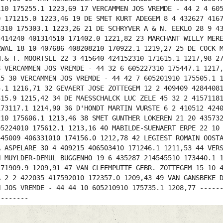
110 175255.1 1223,69 17 VERCAMMEN JOS VREMDE - 44 2 4 60
0 171215.0 1223,46 19 DE SMET KURT ADEGEM 8 4 432627 416
8310 175303.1 1223,26 21 DE SCHRYVER A & N. EEKLO 28 9 4
 414240 401314510 171402.0 1221,82 23 MARCHANT WILLY MER
ZWAL 18 10 407686 408208210 170922.1 1219,27 25 DE COCK 
M.& T. MOORTSEL 22 3 415640 424152310 171615.1 1217,98 2
8 VERCAMMEN JOS VREMDE - 44 32 6 605227310 175447.1 1217
15 30 VERCAMMEN JOS VREMDE - 44 42 7 605201910 175505.1 
5.1 1216,71 32 GEVAERT JOSE ZOTTEGEM 12 2 409409 4284408
315.9 1215,42 34 DE MAESSCHALCK LUC ZELE 45 32 2 4157118
173117.1 1214,90 36 D'HONDT MARTIN VURSTE 6 2 410512 424
210 175606.1 1213,46 38 SMET GUNTHER LOKEREN 21 20 43573
05224010 175612.1 1213,16 40 MABILDE-SUENAERT ERPE 22 10
445009 406331010 174156.0 1212,78 42 LEGIEST ROMAIN OOST
A ASPELARE 30 4 409215 406503410 171246.1 1211,53 44 VER
N MUYLDER-DEMUL BUGGENHO 19 6 435287 214545510 173440.1 
171909.9 1209,91 47 VAN CLEEMPUTTE GEBR. ZOTTEGEM 15 10 
A 2 2 422035 417592010 172357.0 1209,43 49 VAN GANSBEKE 
N JOS VREMDE - 44 44 10 605210910 175735.1 1208,77 -----
--------