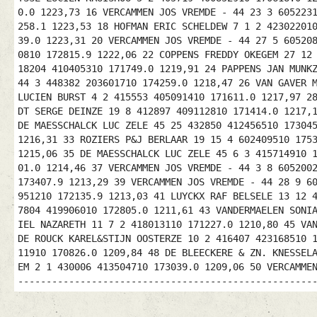
0.0 1223,73 16 VERCAMMEN JOS VREMDE - 44 23 3 605223
258.1 1223,53 18 HOFMAN ERIC SCHELDEW 7 1 2 42302201
39.0 1223,31 20 VERCAMMEN JOS VREMDE - 44 27 5 60520
0810 172815.9 1222,06 22 COPPENS FREDDY OKEGEM 27 12
18204 410405310 171749.0 1219,91 24 PAPPENS JAN MUNK
44 3 448382 203601710 174259.0 1218,47 26 VAN GAVER 
LUCIEN BURST 4 2 415553 405091410 171611.0 1217,97 2
DT SERGE DEINZE 19 8 412897 409112810 171414.0 1217,
DE MAESSCHALCK LUC ZELE 45 25 432850 412456510 17304
1216,31 33 ROZIERS P&J BERLAAR 19 15 4 602409510 175
1215,06 35 DE MAESSCHALCK LUC ZELE 45 6 3 415714910 
01.0 1214,46 37 VERCAMMEN JOS VREMDE - 44 3 8 605200
173407.9 1213,29 39 VERCAMMEN JOS VREMDE - 44 28 9 6
951210 172135.9 1213,03 41 LUYCKX RAF BELSELE 13 12 
7804 419906010 172805.0 1211,61 43 VANDERMAELEN SONI
IEL NAZARETH 11 7 2 418013110 171227.0 1210,80 45 VA
DE ROUCK KAREL&STIJN OOSTERZE 10 2 416407 423168510 
11910 170826.0 1209,84 48 DE BLEECKERE & ZN. KNESSEL
EM 2 1 430006 413504710 173039.0 1209,06 50 VERCAMME
----------------------------------------------------