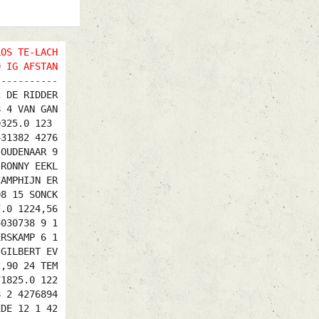
LOS TE-LACH
D IG AFSTAN
-----------
2 DE RIDDER
8 4 VAN GAN
0325.0 123
431382 4276
 OUDENAAR 9
 RONNY EEKL
CAMPHIJN ER
08 15 SONCK
7.0 1224,56
4030738 9 1
ERSKAMP 6 1
 GILBERT EV
2,90 24 TEM
71825.0 122
8 2 4276894
EDE 12 1 42