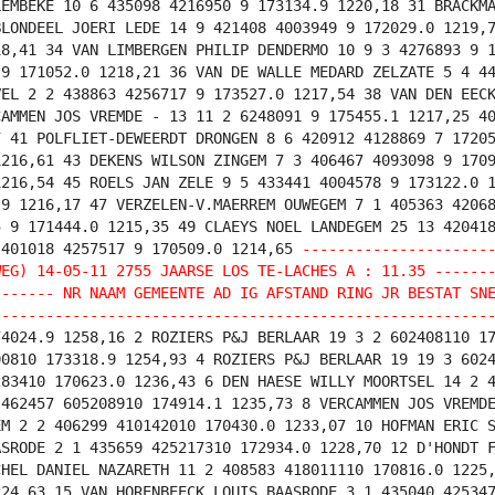
LEMBEKE 10 6 435098 4216950 9 173134.9 1220,18 31 BRACKM
BLONDEEL JOERI LEDE 14 9 421408 4003949 9 172029.0 1219,
18,41 34 VAN LIMBERGEN PHILIP DENDERMO 10 9 3 4276893 9 
 9 171052.0 1218,21 36 VAN DE WALLE MEDARD ZELZATE 5 4 4
VEL 2 2 438863 4256717 9 173527.0 1217,54 38 VAN DEN EEC
CAMMEN JOS VREMDE - 13 11 2 6248091 9 175455.1 1217,25 4
7 41 POLFLIET-DEWEERDT DRONGEN 8 6 420912 4128869 7 1720
1216,61 43 DEKENS WILSON ZINGEM 7 3 406467 4093098 9 170
1216,54 45 ROELS JAN ZELE 9 5 433441 4004578 9 173122.0 
.9 1216,17 47 VERZELEN-V.MAERREM OUWEGEM 7 1 405363 4206
5 9 171444.0 1215,35 49 CLAEYS NOEL LANDEGEM 25 13 42041
 401018 4257517 9 170509.0 1214,65
---------------------
WEG) 14-05-11 2755 JAARSE LOS TE-LACHES A : 11.35 ------
------- NR NAAM GEMEENTE AD IG AFSTAND RING JR BESTAT SN
--------------------------------------------------------
4024.9 1258,16 2 ROZIERS P&J BERLAAR 19 3 2 602408110 1
00810 173318.9 1254,93 4 ROZIERS P&J BERLAAR 19 19 3 602
283410 170623.0 1236,43 6 DEN HAESE WILLY MOORTSEL 14 2 
 462457 605208910 174914.1 1235,73 8 VERCAMMEN JOS VREMD
EM 2 2 406299 410142010 170430.0 1233,07 10 HOFMAN ERIC 
ASRODE 2 1 435659 425217310 172934.0 1228,70 12 D'HONDT 
CHEL DANIEL NAZARETH 11 2 408583 418011110 170816.0 1225
224,63 15 VAN HORENBEECK LOUIS BAASRODE 3 1 435040 42534