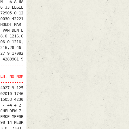
AN T & A BA
76 33 LEGIE
172905.0 12
40030 42221
KHOUDT MAR
0 VAN DEN E
58.0 1216,6
906.0 1216,
1216,28 46
827 9 17082
8 4280961 9
-----------
-----------
ELH. NO NOM
-----------
74027.9 125
402010 1746
415053 4230
E - 44 4 2
SCHELDEW 7
FEMKE MEERB
,98 14 MEUR
7310 17303