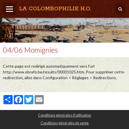
LA COLOMBOPHILIE H.O.
Home
Météo / Het weer
Lâcher / Los
04/06 Momignies
Result. clubs, Provincial, (Inter)National
Cette page est redirigé automatiquement vers l'url
RFCB / KBDB
http://www.obrafo.be/results/00031025.htm. Pour supprimer cette
redirection, allez dans Configuration > Réglages > Redirections.
Partager
Facebook
Twitter
Email
Conditions générales d'utilisation
Conditions générales de vente