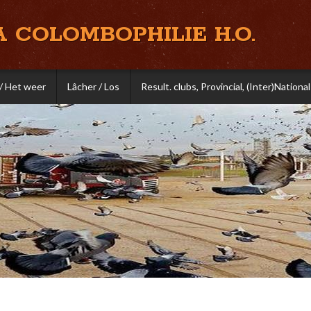
A COLOMBOPHILIE H.O.
/ Het weer
Lâcher / Los
Result. clubs, Provincial, (Inter)National