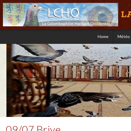
L
Home
Météo 
09/07 Brive