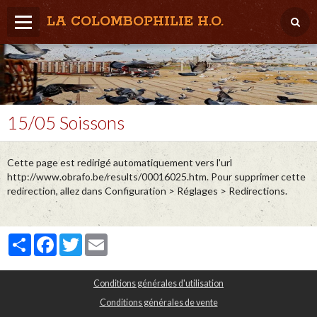
LA COLOMBOPHILIE H.O.
Home
Météo / Het weer
Lâcher / Los
15/05 Soissons
Result. clubs, Provincial, (Inter)National
Cette page est redirigé automatiquement vers l'url
RFCB / KBDB
http://www.obrafo.be/results/00016025.htm. Pour supprimer cette
redirection, allez dans Configuration > Réglages > Redirections.
Partager
Facebook
Twitter
Email
Conditions générales d'utilisation
Conditions générales de vente