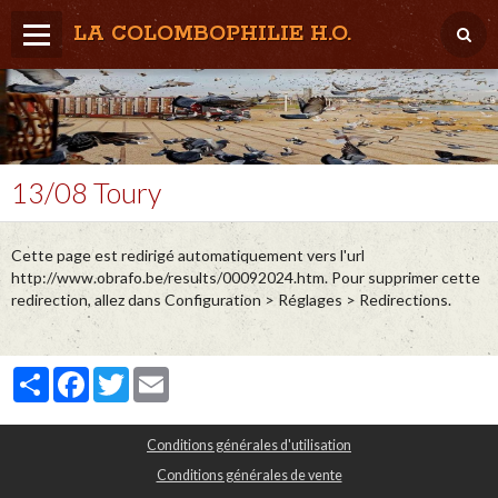
LA COLOMBOPHILIE H.O.
Home
Météo / Het weer
Lâcher / Los
13/08 Toury
Result. clubs, Provincial, (Inter)National
Cette page est redirigé automatiquement vers l'url
RFCB / KBDB
http://www.obrafo.be/results/00092024.htm. Pour supprimer cette
redirection, allez dans Configuration > Réglages > Redirections.
Partager
Facebook
Twitter
Email
Conditions générales d'utilisation
Conditions générales de vente