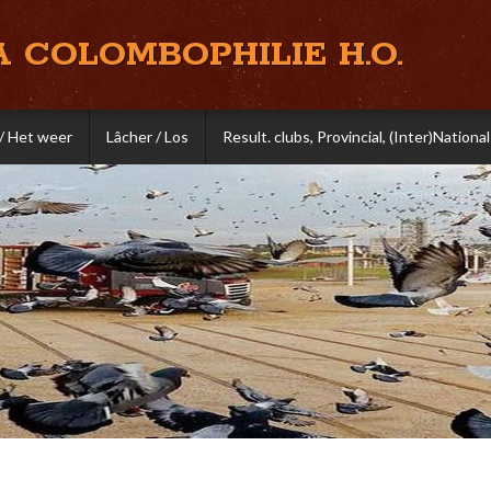
A COLOMBOPHILIE H.O.
/ Het weer
Lâcher / Los
Result. clubs, Provincial, (Inter)National