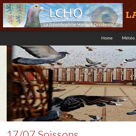
L
Home
Météo 
17/07 Soissons