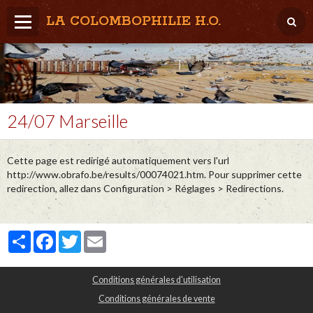
LA COLOMBOPHILIE H.O.
Home
Météo / Het weer
Lâcher / Los
24/07 Marseille
Result. clubs, Provincial, (Inter)National
Cette page est redirigé automatiquement vers l'url
RFCB / KBDB
http://www.obrafo.be/results/00074021.htm. Pour supprimer cette
redirection, allez dans Configuration > Réglages > Redirections.
Partager
Facebook
Twitter
Email
Conditions générales d'utilisation
Conditions générales de vente