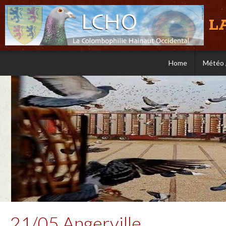
L
Home
Météo 
21/05 Angerville