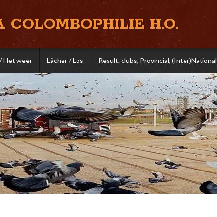
A COLOMBOPHILIE H.O.
/ Het weer
Lâcher / Los
Result. clubs, Provincial, (Inter)National