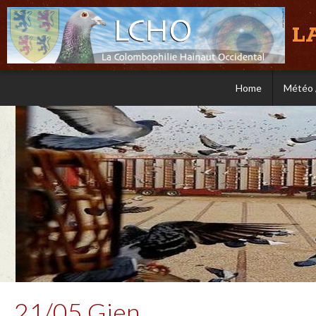
L
Home
Météo 
21/05 Gien