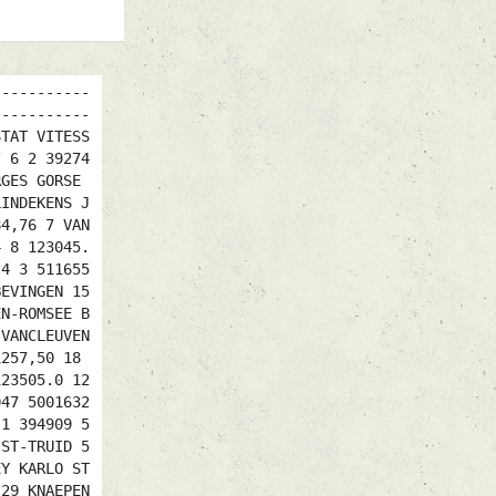
8 VAN ROMPAEY KARLO ST-TRUID 31 20 12 502500710 123805.0 1242,35 29 VAN ROMPAEY KARLO ST-TRUID 31 27 13 502506510 123909.0 1238,19 30 VANCLEUVENB.GERARD BEVINGEN 23 12 9 502584510 123614.0 1237,31 31 VAN ROMPAEY KARLO ST-TRUID 31 2 14 502505310 124022.0 1233,50 32 LINDEKENS JOHAN ST-TRUID 2 2 2 502571910 123921.0 1233,45 33 VANCLEUVENB.GERARD BEVINGEN 23 4 10 502584210 123727.0 1232,57 34 VANCLEUVENB.GERARD BEVINGEN 23 17 11 502587610 123733.0 1232,18 35 VANDERMEEREN-ROMSEE BRUSTEM/ 2 2 2 503946610 123850.0 1231,80 36 BIJLOOS ANDRE KORTENBO 20 10 2 515733510 124403.0 1230,47 37 SURINX HILAIRE & GILB ST-TRUID 9 5 2 515791210 123910.0 1230,31 38 VAN ROMPAEY KARLO ST-TRUID 31 22 15 502518210 124243.0