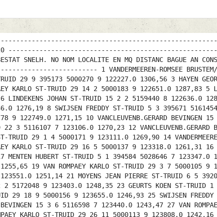
5000305 9 124514.0 1215,04 52 VAN ROMPAEY KARLO ST-TRUID 29 4 16 5000214 9 124520.0 1214,67 53 VAN ROMPAEY KARLO ST-TRUID 29 28 17 5000283 9 124529.0 1214,10 54 VAN ROMPAEY KARLO ST-TRUID 29 8 18 5000168 9 124612.0 1211,43 55 AMERICA & ZOON BRUSTEM/ 6 4 2 5159874 8 124445.0 1211,13 56 BIJLOOS ANDRE KORTENBO 12 2 4 5180493 8 124935.0 1209,81 57 BOONEN MARC ST-TRUID 5 1 2 5116488 7 124913.0 1205,54 58 HAYEN GEORGES GORSEM/S 5 4 3 5144991 7 124702.0 1205,01 59 VAN ROMPAEY KARLO ST-TRUID 29 23 19 5116229 7 124934.0 1199,06 60 HAYEN GEORGES GORSEM/S 5 3 4 5001340 9 124852.0 1198,29 61 VAN ROMPAEY KARLO ST-TRUID 29 7 20 5000290 9 125021.0 1196,22 62 KNAPEN RICHARD ZEPPEREN 8 4 3 5116757 7 125047.0 1195,76 63 LINDEKENS JOHAN ST-TRUID 15 9 5 5000046 9 124933.0 1195,29 64 KNAPEN RICHARD ZEPPEREN 8 6 4 5172716 8 125131.0 1193,10 65 BRANS JOS ST-TRUID 74 57 393764 5003697 9 125006.0 1192,85 66 SCHUERMANS MICHEL GORSEM/S 15 2 393959 5003984 9 125147.0 1187,40 67 MENTEN HUBERT ST-TRUID 5 4 3 5000770 9 125312.0 1184,22 68 BRANS JOS ST-TRUID 74 64 2 5181030 9 125313.0 1181,70 69 AMERICA & ZOON BRUSTEM/ 6 2 3 5172443 8 125251.0 1181,66 70 BIJLOOS ANDRE KORTENBO 12 4 5 5007770 6 125732.0 1181,32 71 BIJLOOS ANDRE KORTENBO 12 10 6 2228703 7 125745.0 1180,56 72 BRANS JOS ST-TRUID 74 73 3 5181205 9 125434.0 1176,93 73 LINDEKENS JOHAN ST-TRUID 15 8 6 5003660 9 125442.0 1176,90 74 VANDENBORNE J & N ST-TRUID 3 1 394782 5160201 8 125530.0 1176,69 75 BIJLOOS ANDRE KORTENBO 12 12 7 5172044 8 125919.0 1175,11 76 HAYEN GEORGES GORSEM/S 5 5 5 5001345 9 125625.0 1171,40 77 BIJLOOS ANDRE KORTENBO 12 8 8 5180392 8 130024.0 1171,38 ---------------------------------------------------------------------------- DE EENDRACHT SINT-TRUIDEN DATA TECHNOLOGY-DEERLIJK ---------------------------------------------------------------------------- GIEN 21-05-11 141 JAARSE LOS TE-LACHES A : 7.20 ---------------------------------------------------------------------------- NR NAAM GEMEENTE AD IG AFSTAND RING JR BESTAT SNELH. NO NOM LOCALITE EN MQ DISTANC BAGUE AN CONSTAT VITESSE ---------------------------------------------------------------------------- 1 HAYEN GEORGES GORSEM/S 4 2 394078 502491110 121612.1 1330,43 2 LINDEKENS JOHAN ST-TRUID 2 1 393907 502571710 121631.0 1328,44 3 VANCLEUVENB.GERARD BEVINGEN 23 10 391282 502586810 121616.0 1320,70 4 VAN ROMPAEY KARLO ST-TRUID 31 3 395173 502502210 121920.0 1320,18 5 VANCLEUVENB.GERARD BEVINGEN 23 1 2 502580210 121803.0 1312,81 6 VANCLEUVENB.GERARD BEVINGEN 23 11 3 502583910 122053.0 1300,43 7 VANCLEUVENB.GERARD BEVINGEN 23 8 4 502582610 122334.0 1288,94 8 VAN ROMPAEY KARLO ST-TRUID 31 6 2 502504510 122739.0 1284,48 9 VANCLEUVENB.GERARD BEVINGEN 23 21 5 502582710 122445.0 1283,93 10 VAN ROMPAEY KARLO ST-TRUID 31 9 3 502507610 122947.0 1275,64 11 SWIJSEN FREDDY ST-TRUID 1 1 395671 502639810 123114.0 1271,30 12 VANCLEUVENB.GERARD BEVINGEN 23 6 6 502581010 122800.0 1270,40 13 VAN ROMPAEY KARLO ST-TRUID 31 17 4 502504310 123112.0 1269,83 14 HAYEN GEORGES GORSEM/S 4 3 2 502491710 123030.0 1269,17 15 VAN ROMPAEY KARLO ST-TRUID 31 4 5 502516810 123234.0 1264,28 16 BOONEN MARC ST-TRUID 4 1 396883 502471910 123401.0 1263,89 17 VANCLEUVENB.GERARD BEVINGEN 23 3 7 502587010 122945.0 1263,21 18 VAN ROMPAEY KARLO ST-TRUID 31 26 6 502506610 123313.0 1261,66 19 BIJLOOS ANDRE KORTENBO 20 7 398737 515730910 123616.0 1260,76 20 VAN ROMPAEY KARLO ST-TRUID 31 7 7 502517210 123426.0 1256,78 21 VANDERMEEREN-ROMSEE BRUSTEM/ 2 1 392740 503946710 123301.0 1254,68 22 VAN ROMPAEY KARLO ST-TRUID 31 15 8 502504110 123504.0 1254,25 23 VAN ROMPAEY KARLO ST-TRUID 31 29 9 502500510 123517.0 1253,39 24 SURINX HILAIRE & GILB ST-TRUID 9 3 392674 515790110 123422.0 1249,09 25 VAN ROMPAEY KARLO ST-TRUID 31 11 10 502502810 123641.0 1247,84 26 VANCLEUVENB.GERARD BEVINGEN 23 13 8 502579610 123402.0 1245,98 27 VAN ROMPAEY KARLO ST-TRUID 31 13 11 502504210 123747.0 1243,53 2