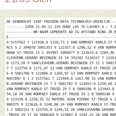
DE EENDRACHT SINT-TRUIDEN DATA TECHNOLOGY-DEERLIJK ---------------------------------------------------------------------------- GIEN 21-05-11 229 OUDE LOS TE-LACHES A : 7.20 ---------------------------------------------------------------------------- NR NAAM GEMEENTE AD IG AFSTAND RING JR BESTAT SNELH. NO NOM LOCALITE EN MQ DISTANC BAGUE AN CONSTAT VITESSE ---------------------------------------------------------------------------- 1 VANDERMEEREN-ROMSEE BRUSTEM/ 6 2 392740 5157562 7 121938.0 1310,73 2 VAN ROMPAEY KARLO ST-TRUID 29 9 395173 5000270 9 122227.0 1306,56 3 HAYEN GEORGES GORSEM/S 5 2 394078 5001353 9 122357.0 1296,52 4 VAN ROMPAEY KARLO ST-TRUID 29 14 2 5000183 9 122651.0 1287,83 5 LINDEKENS JOHAN ST-TRUID 15 1 393907 5000077 9 122633.0 1284,96 6 LINDEKENS JOHAN ST-TRUID 15 2 2 5159440 8 122636.0 1284,76 7 VANCLEUVENB.GERARD BEVINGEN 15 14 391282 5116537 7 122636.0 1276,19 8 SWIJSEN FREDDY ST-TRUID 5 3 395671 5161454 8 123045.0 1273,28 9 VANCLEUVENB.GERARD BEVINGEN 15 11 2 5001778 9 122749.0 1271,15 10 VANCLEUVENB.GERARD BEVINGEN 15 4 3 5116557 7 122750.0 1271,07 11 VAN ROMPAEY KARLO ST-TRUID 29 22 3 5116107 7 123106.0 1270,23 12 VANCLEUVENB.GERARD BEVINGEN 15 6 4 5001700 9 122806.0 1269,97 13 VAN ROMPAEY KARLO ST-TRUID 29 1 4 5000171 9 123111.0 1269,90 14 VANDERMEEREN-ROMSEE BRUSTEM/ 6 1 2 5157561 7 122944.0 1267,98 15 VAN ROMPAEY KARLO ST-TRUID 29 16 5 5000137 9 123318.0 1261,31 16 VANCLEUVENB.GERARD BEVINGEN 15 7 5 5001782 9 123053.0 1258,60 17 MENTEN HUBERT ST-TRUID 5 1 394584 5028646 7 123347.0 1257,50 18 VAN ROMPAEY KARLO ST-TRUID 29 5 6 5000186 9 123443.0 1255,65 19 VAN ROMPAEY KARLO ST-TRUID 29 3 7 5000105 9 123505.0 1254,18 20 VAN ROMPAEY KARLO ST-TRUID 29 2 8 5000148 9 123551.0 1251,14 21 MOYENS JEAN PIERRE ST-TRUID 6 5 392047 5001632 9 123330.0 1250,55 22 MOYENS JEAN PIERRE ST-TRUID 6 2 2 5172048 9 123403.0 1248,35 23 GEURTS KOEN ST-TRUID 1 1 394909 5000375 9 123626.0 1248,00 24 VAN ROMPAEY KARLO ST-TRUID 29 18 9 5000156 9 123655.0 1246,93 25 SWIJSEN FREDDY ST-TRUID 5 1 2 5002151 9 123756.0 1244,51 26 VANCLEUVENB.GERARD BEVINGEN 15 3 6 5116598 7 123440.0 1243,47 27 VAN ROMPAEY KARLO ST-TRUID 29 17 10 5000269 9 123807.0 1242,22 28 VAN ROMPAEY KARLO ST-TRUID 29 26 11 5000113 9 123808.0 1242,16 29 KNAEPEN ARTHUR ST-TRUID 1 1 392582 5173833 8 123614.0 1241,43 30 HAYEN GEORGES GORSEM/S 5 1 2 5159728 8 123759.0 1239,30 31 LINDEKENS JOHAN ST-TRUID 15 4 3 5192569 7 123800.0 1238,69 32 VANDERMEEREN-ROMSEE BRUSTEM/ 6 4 3 5157552 7 123757.0 1235,22 33 VAN ROMPAEY KARLO ST-TRUID 29 25 12 5000164 9 123956.0 1235,17 34 VAN ROMPAEY KARLO ST-TRUID 29 6 13 5000255 9 123958.0 1235,04 35 BOONEN MARC ST-TRUID 5 2 396883 5160388 8 124147.0 1233,39 36 MENTEN HUBERT ST-TRUID 5 3 2 5196936 7 123959.0 1233,14 37 VANCLEUVENB.GERARD BEVINGEN 15 2 7 5173905 8 123726.0 1232,64 38 KNAPEN RICHARD ZEPPEREN 8 2 395537 5003060 9 124106.0 1231,81 39 AMERICA & ZOON BRUSTEM/ 6 3 393315 5120850 8 123922.0 1231,55 40 VAN ROMPAEY KARLO ST-TRUID 29 12 14 5175791 8 124119.0 1229,85 41 LINDEKENS JOHAN ST-TRUID 15 11 4 5003698 9 124023.0 1229,48 42 MOYENS JEAN PIERRE ST-TRUID 6 1 3 5001653 9 123914.0 1228,08 43 BIJLOOS ANDRE KORTENBO 12 3 398737 5002901 9 124443.0 1227,94 44 VANDERMEEREN-ROMSEE BRUSTEM/ 6 3 4 5157555 7 124014.0 1226,42 45 KNAPEN RICHARD ZEPPEREN 8 5 2 5003041 9 124245.0 1225,52 46 VANCLEUVENB.GERARD BEVINGEN 15 15 8 5116590 7 123917.0 1225,50 47 VANCLEUVENB.GERARD BEVINGEN 15 1 9 5116549 7 124030.0 1220,84 48 BIJLOOS ANDRE KORTENBO 12 1 2 5002952 9 124651.0 1219,93 49 SWIJSEN FREDDY ST-TRUID 5 2 3 5172080 9 124449.0 1218,14 50 BIJLOOS ANDRE KORTENBO 12 6 3 5172143 8 124733.0 1217,32 51 VAN ROMPAEY KARLO ST-TRUID 29 19 15 