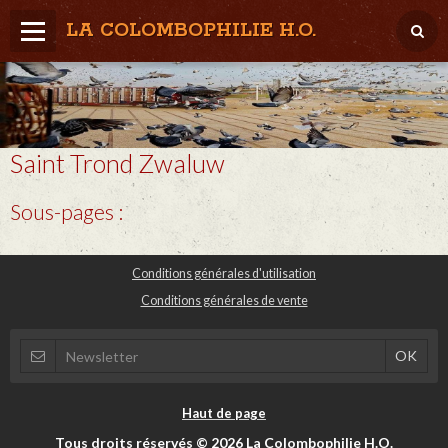
LA COLOMBOPHILIE H.O.
Home
Météo / Het weer
Saint Trond Zwaluw
Lâcher / Los
Result. clubs, Provincial, (Inter)National
Sous-pages :
RFCB / KBDB
Conditions générales d'utilisation
Conditions générales de vente
Haut de page
Tous droits réservés © 2026 La Colombophilie H.O.