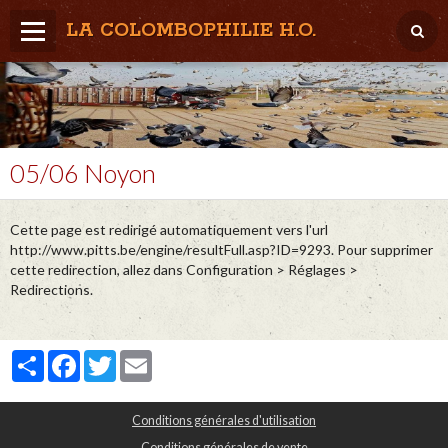
LA COLOMBOPHILIE H.O.
Home
Météo / Het weer
Lâcher / Los
05/06 Noyon
Result. clubs, Provincial, (Inter)National
Cette page est redirigé automatiquement vers l'url
RFCB / KBDB
http://www.pitts.be/engine/resultFull.asp?ID=9293. Pour supprimer
cette redirection, allez dans Configuration > Réglages >
Redirections.
Partager
Facebook
Twitter
Email
Conditions générales d'utilisation
Conditions générales de vente