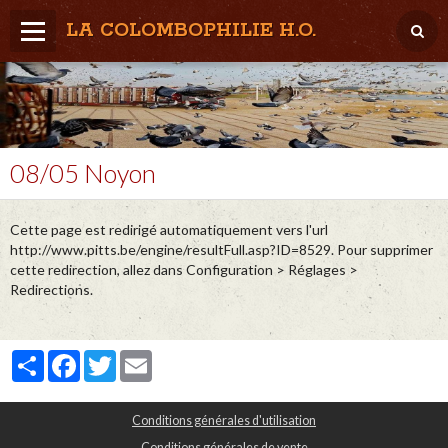
LA COLOMBOPHILIE H.O.
Home
Météo / Het weer
Lâcher / Los
08/05 Noyon
Result. clubs, Provincial, (Inter)National
Cette page est redirigé automatiquement vers l'url
RFCB / KBDB
http://www.pitts.be/engine/resultFull.asp?ID=8529. Pour supprimer
cette redirection, allez dans Configuration > Réglages >
Redirections.
Partager
Facebook
Twitter
Email
Conditions générales d'utilisation
Conditions générales de vente