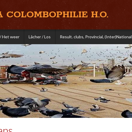
A COLOMBOPHILIE H.O.
/ Het weer
Lâcher / Los
Result. clubs, Provincial, (Inter)National
ans