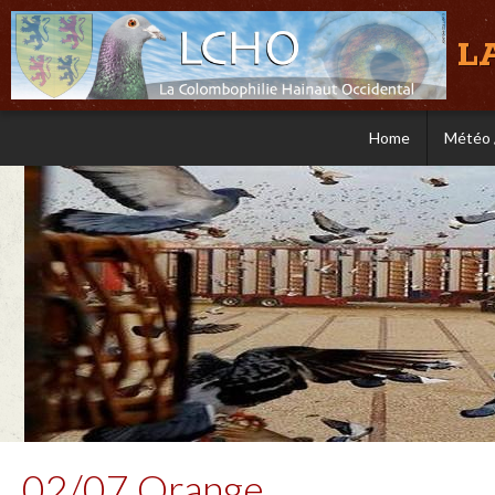
L
Home
Météo 
02/07 Orange