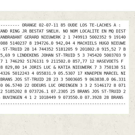
--------- ORANGE 02-07-11 85 OUDE LOS TE-LACHES A :
TAND RING JR BESTAT SNELH. NO NOM LOCALITE EN MQ DIST
VANBRABANT GERARD NIEUWERK 2 1 749913 5002352 9 19140
7088 5140237 8 194726.0 942,04 4 MACHIELS HUGO NIEUWE
S ST-TRUID 28 14 744352 5181205 9 201802.0 915,52 7 B
75,69 9 LINDEKENS JOHAN ST-TRUID 5 3 745420 5003703 9
 7 1 746292 5176131 9 211502.0 857,77 12 HASEVOETS F
.8 829,80 14 JORIS LUC & KATIA NIEUWERK 7 3 750138 51
44326 5012243 4 055831.9 05.5307 17 KNAEPEN MARCEL NI
 BRANS JOS ST-TRUID 28 23 3 5003605 9 063838.0 06.331
.0 06.5740 22 ODEURS LUC ORDINGEN 3 3 2 5146172 8 071
 2 5185202 8 073726.1 07.2305 25 BRANS JOS ST-TRUID 2
S BUVINGEN 4 1 2 1018449 9 073550.0 07.3928 28 BRANS
 ----------------------------------------------------