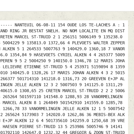
 12 4 511827511 140456.0 1317,06 22 APPELTANTS PAUL ST-TRUID 11 4 2 511671811 140534.0 1311,91 23 FRIJTERS FREDDY BRUSTEM/ 8 1 255426 508542411 140608.0 1302,31 24 GREGOIR & ZOON ST-TRUID 5 2 257187 511732011 140748.0 1300,23 25 GREGOIR & ZOON ST-TRUID 5 1 2 511730211 140804.0 1298,48 26 NEVEN-BENAETS ZEPPEREN 8 3 260088 511749111 141018.0 1298,48 27 FRIJTERS FREDDY BRUSTEM/ 8 7 2 508540611 140706.0 1295,92 28 FRIJTERS FREDDY BRUSTEM/ 8 3 3 508543811 140706.0 1295,92 29 FRIJTERS FREDDY BRUSTEM/ 8 4 4 508541111 140723.0 1294,06 30 STEYLS ROGER ALKEN 3 2 266474 505927111 141600.0 1293,56 31 GREEVEN E+JP ALKEN 12 8 3 505830311 141556.0 1293,51 32 WILMOTS ANDRE ST-TRUID 5 5 255132 511708311 140721.0 1292,79 33 NOENS IVAN ALKEN 5 2 2 505957911 141552.0 1284,96 34 VANORMELINGEN JELLE ALKEN 2 2 2 505853111 141542.0 1283,98 35 MERTENS ROGER ST-TRUID 18 10 5 511839611 140958.0 1283,91 36 WOUTERS ARSENE BRUSTEM/ 24 13 2 508565011 140932.0 1273,73 37 ROELANS PATRICK ALKEN 18 18 265413 503723211 141916.0 1268,30 38 BOGAERS ABDON ALKEN 2 1 264745 505886711 141906.0 1266,11 39 NEVEN-BENAETS ZEPPEREN 8 7 2 511748511 141709.0 1255,55 40 SCHOOFS ROMAIN ZEPPEREN 5 2 2 511704511 141705.0 1254,14 41 NOENS IVAN ALKEN 5 3 3 505959211 142117.0 1252,03 42 PLEVOETS JO ZEPPEREN 4 4 259325 511701911 141720.0 1250,76 43 MOTMANS FILIP ALKEN 4 3 265809 505946011 142255.0 1248,42 44 MERTENS ROGER ST-TRUID 18 4 6 511824411 141625.0 1243,79 45 MARIS JOHAN ALKEN 2 2 265809 505881811 142407.0 1241,42 46 APPELTANS LUDO ALKEN 2 1 265774 505811911 142435.0 1238,56 47 VANBRABANT PAUL BRUSTEM/ 4 2 2 508548611 141602.0 1232,85 48 PLEVOETS WALTER ZEPPEREN 4 1 3 511700711 142339.0 1213,78 49 SCHROEVEN-GELADE ALKEN 6 5 2 511808911 142911.0 1210,76 50 BOUSSU LEON ALKEN 6 2 265988 505819711 143012.0 1207,93 51 WOUTERS ARSENE BRUSTEM/ 24 9 3 508565511 142049.0 1205,56 52 PULINX RENE ZEPPEREN 8 1 4 511713611 142438.0 1200,90 53 NICOLAI GERT ZEPPEREN 17 13 2 511756611 142651.0 1199,79 54 MERTENS ROGER ST-TRUID 18 8 7 511823011 142438.0 1196,17 55 PULINX RENE ZEPPEREN 8 3 5 511712611 142613.0 1192,10 56 SCHROEVEN-GELADE ALKEN 6 3 3 511805711 143256.0 1190,39 57 BAMPS MARC ALKEN 3 1 264647 505933811 143332.0 1183,93 58 WOUTERS ARSENE BRUSTEM/ 24 23 4 508566511 142503.0 1181,82 59 NEVEN JEAN BRUSTEM/ 10 7 2 508572411 142639.0 1177,52 60 SCHROEVEN-GELADE ALKEN 6 1 4 511805611 143525.0 1177,28 61 GREEVEN E+JP ALKEN 12 2 4 505820311 143645.0 1174,76 62 MERTENS ROGER ST-TRUID 18 14 8 511772811 142843.0 1173,83 63 SCHROEVEN-GELADE ALKEN 6 2 5 511805311 143605.0