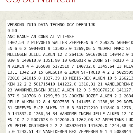
VERBOND ZUID DATA TECHNOLOGY-DEERLIJK ---------------------------------------------------------------------------- NANTEUIL 06-08-11 154 OUDE LOS TE-LACHES A : 10.50 ---------------------------------------------------------------------------- NR NAAM GEMEENTE AD IG AFSTAND RING JR BESTAT SNELH. NO NOM LOCALITE EN MQ DISTANC BAGUE AN CONSTAT VITESSE ---------------------------------------------------------------------------- 1 CRETEN MARCEL ST-TRUID 2 1 256151 5006149 9 135238.0 1402,54 2 PLEVOETS WALTER ZEPPEREN 6 4 259325 5004010 9 135734.0 1382,57 3 VANELDEREN-BEX ZEPPEREN 9 9 258358 5004229 9 135813.0 1372,66 4 PLEVOETS WALTER ZEPPEREN 6 6 2 5004001 9 135925.0 1369,06 5 MEDART MARC ST-TRUID 4 1 259180 5160129 8 135927.0 1368,06 6 NOENS IVAN ALKEN 5 1 264533 5007763 9 140429.0 1360,18 7 VANORMELINGEN JELLE ALKEN 12 2 264116 501670610 140442.0 1356,53 8 PETRY-NEVEN ZEPPEREN 6 6 258235 501832710 140036.0 1354,84 9 HASEVOETS CYRIEL ALKEN 4 4 265377 5009030 9 140618.0 1351,90 10 GREGOIR & ZOON ST-TRUID 4 1 257187 502557510 140037.0 1349,23 11 VANELDEREN-BEX ZEPPEREN 9 5 2 5004250 9 140150.0 1346,78 12 MARIS JOHAN ALKEN 4 4 265809 5172510 7 140732.0 1345,64 13 PLEVOETS WALTER ZEPPEREN 6 5 3 516465210 140250.0 1344,81 14 LELIEVRE ETIENNE ST-TRUID 5 4 253971 5159894 8 135913.1 1342,20 15 GREGOIR & ZOON ST-TRUID 4 2 2 502559510 140220.0 1337,18 16 PETRY-NEVEN ZEPPEREN 6 3 2 501831010 140425.0 1328,26 17 MARIS JOHAN ALKEN 4 3 2 501572010 141015.0 1327,39 18 MEBIS-BEX ALKEN 10 5 266213 5008081 9 141159.0 1317,98 19 GREEVEN E+JP ALKEN 12 10 266377 501714310 141218.0 1316,73 20 GREEVEN E+JP ALKEN 12 2 2 501715410 141222.0 1316,31 21 VANELDEREN-BEX ZEPPEREN 9 4 3 6025153 9 140632.0 1314,57 22 VANORMELINGEN JELLE ALKEN 12 3 2 5007503 9 141125.0 1311,29 23 VANORMELINGEN JELLE ALKEN 12 9 3 501670210 141127.0 1311,06 24 VREYS PETER ORDINGEN 2 1 256822 503921010 140615.0 1308,65 25 CRETEN MARCEL ST-TRUID 2 2 2 5006877 9 140706.0 1299,59 26 JOOKEN JOZEF ALKEN 2 2 263420 5008250 9 141344.0 1292,95 27 JEURIS FIRMIN ALKEN 8 3 265264 501597110 141548.0 1288,93 28 VANORMELINGEN JELLE ALKEN 12 8 4 5007535 9 141455.0 1288,89 29 NOENS IVAN ALKEN 5 4 2 5007774 9 141542.0 1286,01 30 PALMERS MARCEL ALKEN 8 1 264849 501542910 141559.0 1285,78 31 GREEVEN E+JP ALKEN 12 8 3 501712210 141840.0 1276,56 32 LELIEVRE ETIENNE ST-TRUID 5 2 2 502554610 141029.1 1266,78 33 VANORMELINGEN JELLE ALKEN 12 1 5 5007542 9 141832.0 1266,54 34 VANORMELINGEN JELLE ALKEN 12 10 6 501747610 141901.0 1263,60 35 CONVENTS LOUIS ALKEN 4 2 265624 5173903 7 142020.0 1262,86 36 MEBIS-BEX ALKEN 10 7 