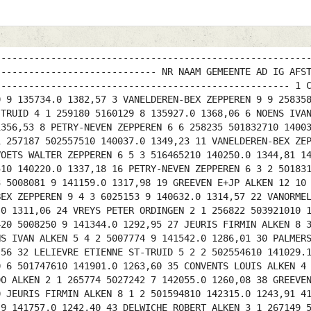
2 5007623 9 142056.0 1262,06 37 APPELTANS LUDO ALKEN 2 1 265774 5027242 7 142055.0 1260,08 38 GREEVEN E+JP ALKEN 12 6 4 501735610 142259.0 1250,68 39 VREYS PETER ORDINGEN 2 2 2 503920410 141620.0 1244,68 40 JEURIS FIRMIN ALKEN 8 1 2 501594810 142315.0 1243,91 41 HAESEN PIERRE ST-TRUID 13 5 253986 5005746 9 141415.0 1243,51 42 VANELDEREN-BEX ZEPPEREN 9 1 4 5088944 9 141757.0 1242,40 43 DELWICHE ROBERT ALKEN 3 1 267149 501702110 142647.0 1232,32 44 GREGOIR & ZOON ST-TRUID 4 4 3 502557810 142015.0 1223,23 45 STEYLS ROGER ALKEN 3 1 266474 501647610 142812.0 1221,23 46 NOENS IVAN ALKEN 5 3 3 5007775 9 142705.0 1218,57 47 MEBIS-BEX ALKEN 10 1 3 5007634 9 142838.0 1217,61 48 MEBIS-BEX ALKEN 10 9 4 5007629 9 142934.0 1212,44 49 MEBIS-BEX ALKEN 10 8 5 5007622 9 143016.0 1208,58 50 NICOLAI GERT ZEPPEREN 5 1 260175 501861010 142607.0 1203,85 51 MEDART MARC ST-TRUID 4 3 2 5116621 7 142536.0 1202,13 52 HAESEN PIERRE ST-TRUID 13 11 2 502905810 142126.0 1201,26 ---------------------------------------------------------------------------- VERBOND ZUID DATA TECHNOLOGY-DEERLIJK ---------------------------------------------------------------------------- NANTEUIL 06-08-11 293 JONGE LOS TE-LACHES A : 10.50 ---------------------------------------------------------------------------- NR NAAM GEMEENTE AD IG AFSTAND RING JR BESTAT SNELH. NO NOM LOCALITE EN MQ DISTANC BAGUE AN CONSTAT VITESSE ---------------------------------------------------------------------------- 1 SCHROEVEN-GELADE ALKEN 6 4 265378 511805511 135703.0 1418,75 2 PLEVOETS WALTER ZEPPEREN 4 3 259325 511700311 135338.0 1412,18 3 NOENS IVAN ALKEN 5 1 264533 505957311 135837.0 1402,48 4 APPELTANTS PAUL ST-TRUID 11 8 256565 511671911 135822.0 1362,05 5 MERTENS ROGER ST-TRUID 18 11 256739 511825211 135837.0 1361,17 6 GREEVEN E+JP ALKEN 12 11 266377 505823011 140614.0 1357,44 7 MERTENS ROGER ST-TRUID 18 3 2 511820911 135921.0 1355,90 8 GREEVEN E+JP ALKEN 12 6 2 505826411 140628.0 1355,83 9 MERTENS ROGER ST-TRUID 18 5 3 508622811 140002.0 1351,02 10 PLEVOETS WALTER ZEPPEREN 4 4 2 508677811 140243.0 1345,63 11 SCHOOFS ROMAIN ZEPPEREN 5 5 259711 511705611 140337.0 1341,36 12 MEERS-MARTENS BRUSTEM/ 6 6 255261 508558311 140022.0 1340,89 13 NEVEN JEAN BRUSTEM/ 10 10 255110 508667711 140017.0 1340,68 14 VANBRABANT PAUL BRUSTEM/ 4 3 254011 508547811 135947.0 1338,43 15 PULINX RENE ZEPPEREN 8 6 257754 511779111 140245.0 1337,25 16 WOUTERS ARSENE BRUSTEM/ 24 15 254153 508564311 140005.1 1337,05 17 NICOLAI GERT ZEPPEREN 17 12 260175 511756511 140500.0 1334,22 18 VANORMELINGEN JELLE ALKEN 2 1 264116 505850911 140827.0 1330,89 19 PULINX RENE ZEPPEREN 8 8 2 511712411 140506.0 1321,14 20 PULINX RENE ZEPPEREN 8 2 3 511712011 140508.0 1320,91 21 MERTENS ROGER ST-TRUID 18