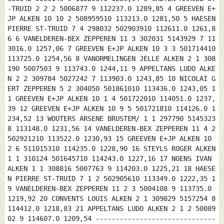
-TRUID 2 2 2 5006877 9 112237.0 1289,85 4 GREEVEN E+
JP ALKEN 10 10 2 508959510 113213.0 1281,50 5 HAESEN
PIERRE ST-TRUID 7 4 298032 502903910 112611.0 1261,8
6 6 VANELDEREN-BEX ZEPPEREN 11 3 302031 5143929 7 11
3016.0 1257,06 7 GREEVEN E+JP ALKEN 10 3 3 501714410
113725.0 1254,56 8 VANORMELINGEN JELLE ALKEN 2 1 308
190 5007503 9 113743.0 1244,11 9 APPELTANS LUDO ALKE
N 2 2 309784 5027242 7 113903.0 1243,85 10 NICOLAI G
ERT ZEPPEREN 5 2 304050 501861010 113436.0 1243,05 1
1 GREEVEN E+JP ALKEN 10 1 4 501722010 114051.0 1237,
39 12 GREEVEN E+JP ALKEN 10 9 5 501721810 114126.0 1
234,52 13 WOUTERS ARSENE BRUSTEM/ 1 1 297790 5145323
8 113148.0 1231,56 14 VANELDEREN-BEX ZEPPEREN 11 4 2
502921210 113522.0 1230,93 15 GREEVEN E+JP ALKEN 10
2 6 511015310 114235.0 1228,90 16 STEYLS ROGER ALKEN
1 1 310124 501645710 114243.0 1227,16 17 NOENS IVAN
ALKEN 1 1 308816 5007763 9 114203.0 1225,21 18 HAESE
N PIERRE ST-TRUID 7 1 2 502905610 113349.0 1222,35 1
9 VANELDEREN-BEX ZEPPEREN 11 2 3 5004108 9 113735.0
1219,92 20 CONVENTS LOUIS ALKEN 2 1 309829 5157254 8
114412.0 1218,83 21 APPELTANS LUDO ALKEN 2 1 2 50089
02 9 114607.0 1209,54 ------------------------------