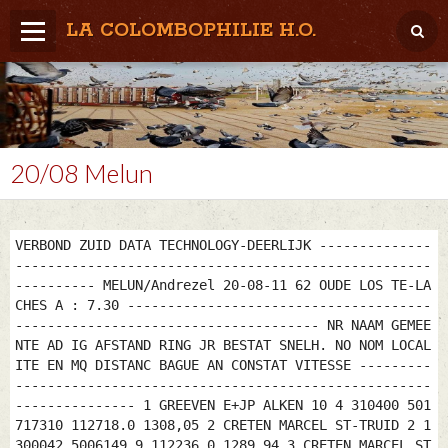
LA COLOMBOPHILIE H.O.
Home
Météo / Het weer
Lâcher / Los
20/08 Melun
Result. clubs, Provincial, (Inter)National
RFCB / KBDB
VERBOND ZUID DATA TECHNOLOGY-DEERLIJK --------------
----------------------------------------------------
---------- MELUN/Andrezel 20-08-11 62 OUDE LOS TE-LA
CHES A : 7.30 --------------------------------------
-------------------------------------- NR NAAM GEMEE
NTE AD IG AFSTAND RING JR BESTAT SNELH. NO NOM LOCAL
ITE EN MQ DISTANC BAGUE AN CONSTAT VITESSE ---------
----------------------------------------------------
--------------- 1 GREEVEN E+JP ALKEN 10 4 310400 501
717310 112718.0 1308,05 2 CRETEN MARCEL ST-TRUID 2 1
300042 5006149 9 112236.0 1289,94 3 CRETEN MARCEL ST