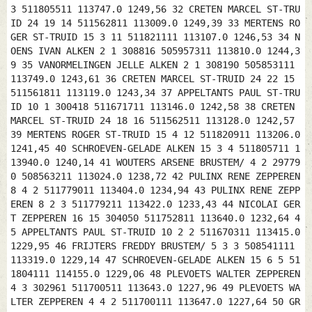
3 511805511 113747.0 1249,56 32 CRETEN MARCEL ST-TRU
ID 24 19 14 511562811 113009.0 1249,39 33 MERTENS RO
GER ST-TRUID 15 3 11 511821111 113107.0 1246,53 34 N
OENS IVAN ALKEN 2 1 308816 505957311 113810.0 1244,3
9 35 VANORMELINGEN JELLE ALKEN 2 1 308190 505853111
113749.0 1243,61 36 CRETEN MARCEL ST-TRUID 24 22 15
511561811 113119.0 1243,34 37 APPELTANTS PAUL ST-TRU
ID 10 1 300418 511671711 113146.0 1242,58 38 CRETEN
MARCEL ST-TRUID 24 18 16 511562511 113128.0 1242,57
39 MERTENS ROGER ST-TRUID 15 4 12 511820911 113206.0
1241,45 40 SCHROEVEN-GELADE ALKEN 15 3 4 511805711 1
13940.0 1240,14 41 WOUTERS ARSENE BRUSTEM/ 4 2 29779
0 508563211 113024.0 1238,72 42 PULINX RENE ZEPPEREN
8 4 2 511779011 113404.0 1234,94 43 PULINX RENE ZEPP
EREN 8 2 3 511779211 113422.0 1233,43 44 NICOLAI GER
T ZEPPEREN 16 15 304050 511752811 113640.0 1232,64 4
5 APPELTANTS PAUL ST-TRUID 10 2 2 511670311 113415.0
1229,95 46 FRIJTERS FREDDY BRUSTEM/ 5 3 3 508541111
113319.0 1229,14 47 SCHROEVEN-GELADE ALKEN 15 6 5 51
1804111 114155.0 1229,06 48 PLEVOETS WALTER ZEPPEREN
4 3 302961 511700511 113643.0 1227,96 49 PLEVOETS WA
LTER ZEPPEREN 4 4 2 511700111 113647.0 1227,64 50 GR