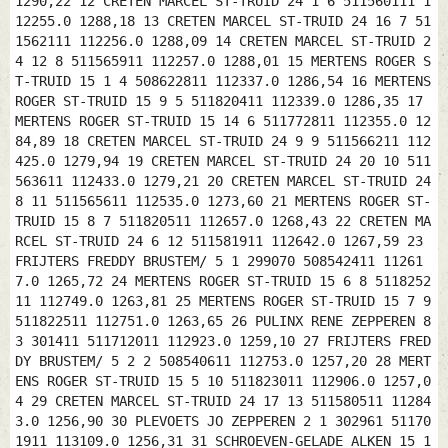
1290,22 12 CRETEN MARCEL ST-TRUID 24 1 6 511560111 1
12255.0 1288,18 13 CRETEN MARCEL ST-TRUID 24 16 7 51
1562111 112256.0 1288,09 14 CRETEN MARCEL ST-TRUID 2
4 12 8 511565911 112257.0 1288,01 15 MERTENS ROGER S
T-TRUID 15 1 4 508622811 112337.0 1286,54 16 MERTENS
ROGER ST-TRUID 15 9 5 511820411 112339.0 1286,35 17
MERTENS ROGER ST-TRUID 15 14 6 511772811 112355.0 12
84,89 18 CRETEN MARCEL ST-TRUID 24 9 9 511566211 112
425.0 1279,94 19 CRETEN MARCEL ST-TRUID 24 20 10 511
563611 112433.0 1279,21 20 CRETEN MARCEL ST-TRUID 24
8 11 511565611 112535.0 1273,60 21 MERTENS ROGER ST-
TRUID 15 8 7 511820511 112657.0 1268,43 22 CRETEN MA
RCEL ST-TRUID 24 6 12 511581911 112642.0 1267,59 23
FRIJTERS FREDDY BRUSTEM/ 5 1 299070 508542411 11261
7.0 1265,72 24 MERTENS ROGER ST-TRUID 15 6 8 5118252
11 112749.0 1263,81 25 MERTENS ROGER ST-TRUID 15 7 9
511822511 112751.0 1263,65 26 PULINX RENE ZEPPEREN 8
3 301411 511712011 112923.0 1259,10 27 FRIJTERS FRED
DY BRUSTEM/ 5 2 2 508540611 112753.0 1257,20 28 MERT
ENS ROGER ST-TRUID 15 5 10 511823011 112906.0 1257,0
4 29 CRETEN MARCEL ST-TRUID 24 17 13 511580511 11284
3.0 1256,90 30 PLEVOETS JO ZEPPEREN 2 1 302961 51170
1911 113109.0 1256,31 31 SCHROEVEN-GELADE ALKEN 15 1