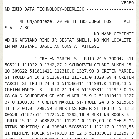
---------------------------------------------- VERBO
ND ZUID DATA TECHNOLOGY-DEERLIJK -------------------
----------------------------------------------------
----- MELUN/Andrezel 20-08-11 185 JONGE LOS TE-LACHE
S A : 7.30 -----------------------------------------
----------------------------------- NR NAAM GEMEENTE
AD IG AFSTAND RING JR BESTAT SNELH. NO NOM LOCALITE
EN MQ DISTANC BAGUE AN CONSTAT VITESSE -------------
----------------------------------------------------
----------- 1 CRETEN MARCEL ST-TRUID 24 5 300042 511
565211 111332.0 1342,27 2 SCHROEVEN-GELADE ALKEN 15
10 309622 511811411 112310.0 1327,90 3 CRETEN MARCEL
ST-TRUID 24 10 2 511565411 111711.0 1320,69 4 CRETEN
MARCEL ST-TRUID 24 4 3 511566411 111901.0 1310,13 5
CRETEN MARCEL ST-TRUID 24 14 4 511563811 111917.0 13
08,60 6 SCHROEVEN-GELADE ALKEN 15 9 2 511810411 1127
37.0 1303,03 7 CRETEN MARCEL ST-TRUID 24 3 5 5115605
11 112103.0 1298,59 8 MERTENS ROGER ST-TRUID 15 13 3
00558 511827511 112225.0 1293,18 9 MERTENS ROGER ST-
TRUID 15 11 2 508622711 112227.0 1293,00 10 MEERS-MA
RTENS BRUSTEM/ 6 4 298945 508553211 112117.0 1292,55
11 MERTENS ROGER ST-TRUID 15 12 3 511839611 112257.0