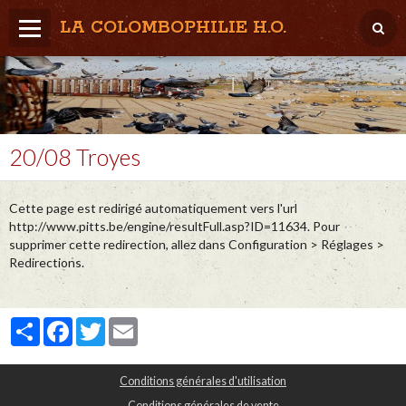
LA COLOMBOPHILIE H.O.
Home
Météo / Het weer
Lâcher / Los
20/08 Troyes
Result. clubs, Provincial, (Inter)National
Cette page est redirigé automatiquement vers l'url
RFCB / KBDB
http://www.pitts.be/engine/resultFull.asp?ID=11634. Pour
supprimer cette redirection, allez dans Configuration > Réglages >
Redirections.
Partager
Facebook
Twitter
Email
Conditions générales d'utilisation
Conditions générales de vente