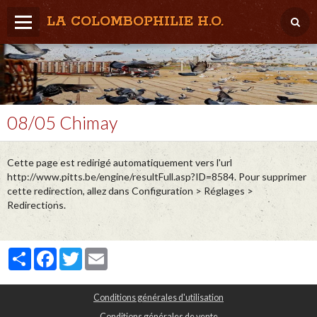
LA COLOMBOPHILIE H.O.
Home
Météo / Het weer
Lâcher / Los
08/05 Chimay
Result. clubs, Provincial, (Inter)National
Cette page est redirigé automatiquement vers l'url
RFCB / KBDB
http://www.pitts.be/engine/resultFull.asp?ID=8584. Pour supprimer
cette redirection, allez dans Configuration > Réglages >
Redirections.
Partager
Facebook
Twitter
Email
Conditions générales d'utilisation
Conditions générales de vente