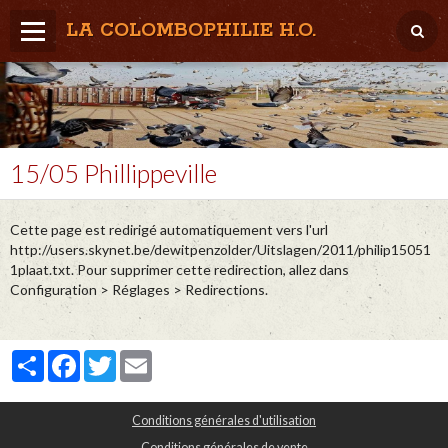
LA COLOMBOPHILIE H.O.
Home
Météo / Het weer
Lâcher / Los
15/05 Phillippeville
Result. clubs, Provincial, (Inter)National
Cette page est redirigé automatiquement vers l'url
RFCB / KBDB
http://users.skynet.be/dewitpenzolder/Uitslagen/2011/philip15051
1plaat.txt. Pour supprimer cette redirection, allez dans
Configuration > Réglages > Redirections.
Partager
Facebook
Twitter
Email
Conditions générales d'utilisation
Conditions générales de vente