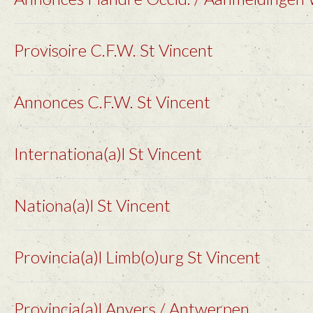
Provisoire C.F.W. St Vincent
Annonces C.F.W. St Vincent
Internationa(a)l St Vincent
Nationa(a)l St Vincent
Provincia(a)l Limb(o)urg St Vincent
Provincia(a)l Anvers / Antwerpen