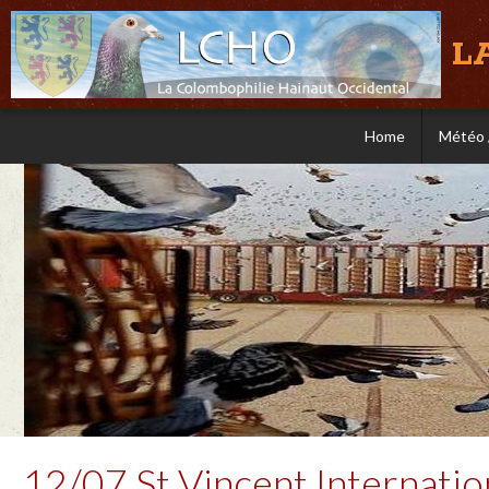
L
Home
Météo 
12/07 St Vincent Internatio