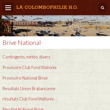
LA COLOMBOPHILIE H.O.
Home
Météo / Het weer
Lâcher / Los
Brive National
Result. clubs, Provincial, (Inter)National
Contingents, météo, divers
RFCB / KBDB
Provisoire Club Fond Wallonie
Provisoire National Brive
Resultats Union Brabanconne
résultats Club Fond Wallonie
Résultat National Brive